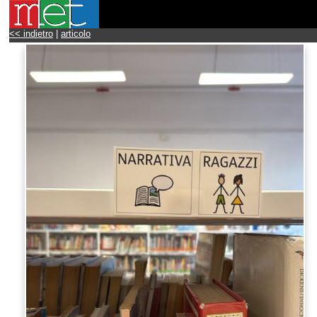
<< indietro
|
articolo