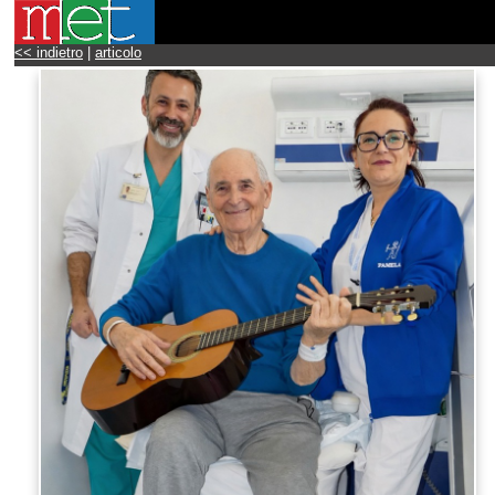
<< indietro
|
articolo