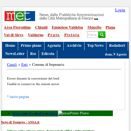
Login
News dalle Pubbliche Amministrazioni
della Città Metropolitana di Firenze
Area Fiorentina
Chianti
Empolese Valdelsa
Mugello
Piana
Val di Sieve
Valdarno
Prato
Pistoia
Home
Primo piano
Agenzia
Archivio
Top News
Redattori
NewsLetter
Rss
Edicola
dom, 9 Agosto
Canali
>
Enti
> Comune di Impruneta
Errore durante la conversione del feed:
Unable to connect to the remote server
^ inizio pagina
Primo piano
Toscana
Finanza
Sport
Primo Piano
News di Topnews - ANSA.it
Odessa sotto attacco russo, danneggiati edifici e infrastrutture