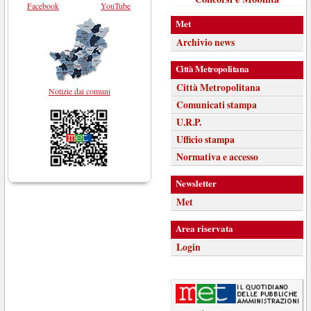
Facebook
YouTube
Met
Archivio news
Città Metropolitana
Città Metropolitana
Notizie dai comuni
Comunicati stampa
U.R.P.
Ufficio stampa
Normativa e accesso
Newsletter
Met
Area riservata
Login