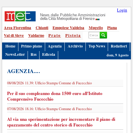
Login
News dalle Pubbliche Amministrazioni
della Città Metropolitana di Firenze
Area Fiorentina
Chianti
Empolese Valdelsa
Mugello
Piana
Val di Sieve
Valdarno
Prato
Pistoia
Home
Primo piano
Agenzia
Archivio
Top News
Redattori
NewsLetter
Rss
Edicola
dom, 9 Agosto
AGENZIA....
08/08/2026 11.39:
Ufficio Stampa Comune di Fucecchio
Per il suo compleanno dona 1500 euro all'Istituto
Comprensivo Fucecchio
07/08/2026 18.16:
Ufficio Stampa Comune di Fucecchio
Al via una sperimentazione per incrementare il piano di
spazzamento del centro storico di Fucecchio