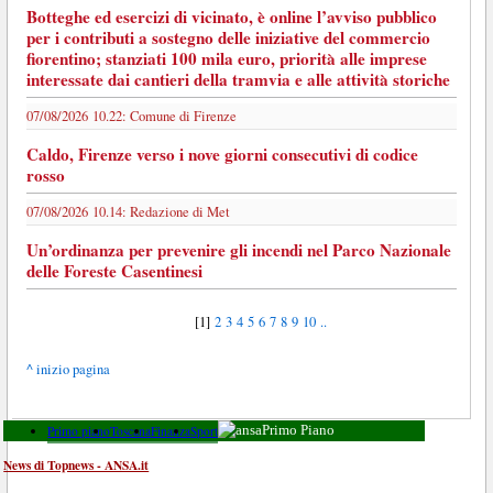
Botteghe ed esercizi di vicinato, è online l’avviso pubblico
per i contributi a sostegno delle iniziative del commercio
fiorentino; stanziati 100 mila euro, priorità alle imprese
interessate dai cantieri della tramvia e alle attività storiche
07/08/2026 10.22:
Comune di Firenze
Caldo, Firenze verso i nove giorni consecutivi di codice
rosso
07/08/2026 10.14:
Redazione di Met
Un’ordinanza per prevenire gli incendi nel Parco Nazionale
delle Foreste Casentinesi
[1]
2
3
4
5
6
7
8
9
10
..
^ inizio pagina
Primo piano
Toscana
Finanza
Sport
Primo Piano
News di Topnews - ANSA.it