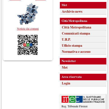
Met
Archivio news
Città Metropolitana
Città Metropolitana
Notizie dai comuni
Comunicati stampa
U.R.P.
Ufficio stampa
Normativa e accesso
Newsletter
Met
Area riservata
Login
Reg. Tribunale Firenze