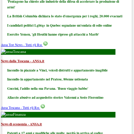
'Pentagono ha chiesto alle industrie della difesa di accelerare la produzione di
armi'
La British Columbia dichiara lo stato d'emergenza per i roghi, 20.000 evacuati
I candidati politici Lgbtq+ in Quebec segnalano un'ondata di odio online
Esercito Yemen, 'gli Houthi hanno ripreso gli attacchi a Marib'
Ansa Top News - Tutti gli Rss
Toscana
News dalla Toscana - ANSA.it
Incendio in piazzale a Vinci, veicoli distrutti e appartamento inagibile
Incendio in appartamento nel Pratese, 80enne ustionata
Guccini, l'addio nella sua Pavana. 'Buon viaggio babbo'
Allaccio abusivo ad acquedotto storico Valcenni a Sesto Fiorentino
Ansa Toscana - Tutti gli Rss
Finanza
News di economia - ANSA.it
Patenti a 17 anni e modifiche alle multe, novità in arrivo al codice