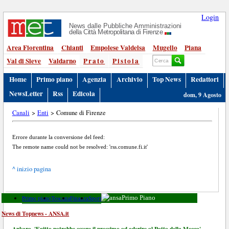
Login
News dalle Pubbliche Amministrazioni
della Città Metropolitana di Firenze
Area Fiorentina
Chianti
Empolese Valdelsa
Mugello
Piana
Val di Sieve
Valdarno
Prato
Pistoia
Home
Primo piano
Agenzia
Archivio
Top News
Redattori
NewsLetter
Rss
Edicola
dom, 9 Agosto
Canali
>
Enti
> Comune di Firenze
Errore durante la conversione del feed:
The remote name could not be resolved: 'rss.comune.fi.it'
^ inizio pagina
Primo piano
Toscana
Finanza
Sport
Primo Piano
News di Topnews - ANSA.it
Ankara, 'Egitto potrebbe essere il prossimo ad aderire al Patto della Mecca'