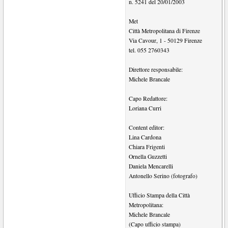
n. 5241 del 20/01/2003
Met
Città Metropolitana di Firenze
Via Cavour, 1
-
50129
Firenze
tel.
055 2760343
Direttore responsabile:
Michele Brancale
Capo Redattore:
Loriana Curri
Content editor:
Lina Cardona
Chiara Frigenti
Ornella Guzzetti
Daniela Mencarelli
Antonello Serino (fotografo)
Ufficio Stampa della Città
Metropolitana:
Michele Brancale
(Capo ufficio stampa)