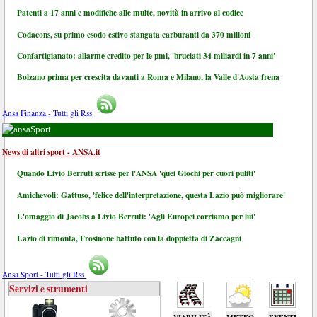
Patenti a 17 anni e modifiche alle multe, novità in arrivo al codice
Codacons, su primo esodo estivo stangata carburanti da 370 milioni
Confartigianato: allarme credito per le pmi, 'bruciati 34 miliardi in 7 anni'
Bolzano prima per crescita davanti a Roma e Milano, la Valle d'Aosta frena
Ansa Finanza - Tutti gli Rss
Sport
News di altri sport - ANSA.it
Quando Livio Berruti scrisse per l'ANSA 'quei Giochi per cuori puliti'
Amichevoli: Gattuso, 'felice dell'interpretazione, questa Lazio può migliorare'
L'omaggio di Jacobs a Livio Berruti: 'Agli Europei corriamo per lui'
Lazio di rimonta, Frosinone battuto con la doppietta di Zaccagni
Ansa Sport - Tutti gli Rss
Servizi e strumenti
VIABILITÀ
METEO
EVENTI