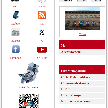
Foto
Gadget
Mobile
Rss
Video
Edicola
X
Met
Archivio news
Facebook
YouTube
Città Metropolitana
Città Metropolitana
Comunicati stampa
Notizie dai comuni
U.R.P.
Ufficio stampa
Normativa e accesso