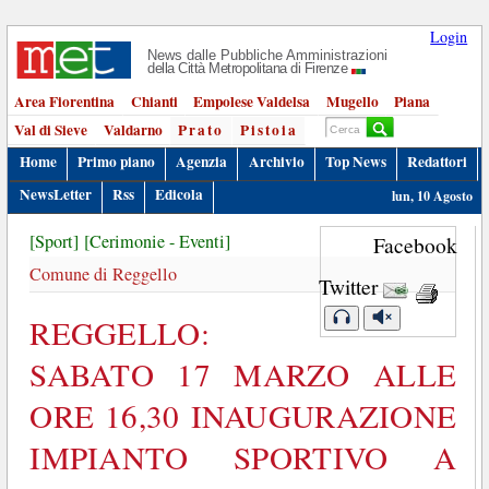
Login
News dalle Pubbliche Amministrazioni
della Città Metropolitana di Firenze
Area Fiorentina
Chianti
Empolese Valdelsa
Mugello
Piana
Val di Sieve
Valdarno
Prato
Pistoia
Home
Primo piano
Agenzia
Archivio
Top News
Redattori
NewsLetter
Rss
Edicola
lun, 10 Agosto
[Sport]
[Cerimonie - Eventi]
Facebook
Comune di Reggello
Twitter
REGGELLO:
SABATO 17 MARZO ALLE
ORE 16,30 INAUGURAZIONE
IMPIANTO SPORTIVO A