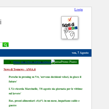
Login
i
ven, 7 Agosto
Primo piano
Toscana
Finanza
Sport
Primo Piano
News di Topnews - ANSA.it
Porsche in pressing su Vw, 'servono decisioni veloci, in gioco il
futuro'
L'Ue ricorda Marcinelle, 'l'8 agosto sia giornata per le vittime
sul lavoro'
Fao, prezzi alimentari +0,6% in un mese, impattano caldo e
guerre