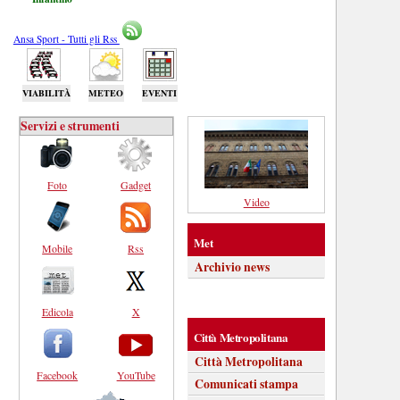
Ansa Sport - Tutti gli Rss
VIABILITÀ
METEO
EVENTI
Servizi e strumenti
Foto
Gadget
Video
Met
Mobile
Rss
Archivio news
Edicola
X
Città Metropolitana
Città Metropolitana
Facebook
YouTube
Comunicati stampa