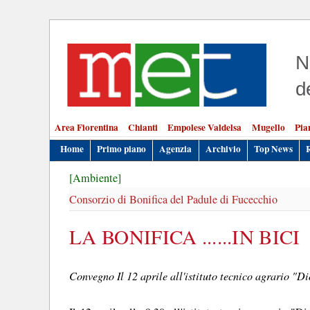
N
d
Area Fiorentina
Chianti
Empolese Valdelsa
Mugello
Pia
Home
Primo piano
Agenzia
Archivio
Top News
[Ambiente]
Consorzio di Bonifica del Padule di Fucecchio
LA BONIFICA ......IN BICI
Convegno Il 12 aprile all'istituto tecnico agrario "Di