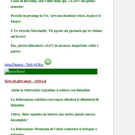
Cassa di Ravenna, sale l'utile della spa, +4,14% nel primo
semestre
Porsche in pressing su Vw, 'servono decisioni veloci, in gioco il
futuro'
L'Ue ricorda Marcinelle, 'l'8 agosto sia giornata per le vittime
sul lavoro'
Fao, prezzi alimentari +0,6% in un mese, impattano caldo e
guerre
Ansa Finanza - Tutti gli Rss
Sport
News di altri sport - ANSA.it
Anche la federcalcio argentina si schiera con Infantino
La Federazione calcistica norvegese chiederà le dimissioni di
Infantino
Chivu, 'Inter squadra da battere ma nostro puzzle ancora
incompleto'
La Federazione Messicana di Calcio conferma il sostegno a
Infantino