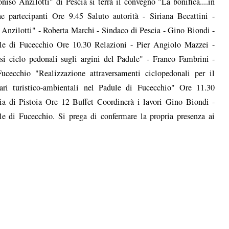
ioniso Anzilotti" di Pescia si terrà il convegno "La bonifica....in
e partecipanti Ore 9.45 Saluto autorità - Siriana Becattini -
o Anzilotti" - Roberta Marchi - Sindaco di Pescia - Gino Biondi -
ule di Fucecchio Ore 10.30 Relazioni - Pier Angiolo Mazzei -
si ciclo pedonali sugli argini del Padule" - Franco Fambrini -
ucecchio "Realizzazione attraversamenti ciclopedonali per il
rari turistico-ambientali nel Padule di Fucecchio" Ore 11.30
cia di Pistoia Ore 12 Buffet Coordinerà i lavori Gino Biondi -
e di Fucecchio. Si prega di confermare la propria presenza ai