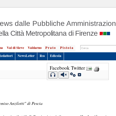
ews dalle Pubbliche Amministrazion
ella Città Metropolitana di Firenze
na
Val di Sieve
Valdarno
Prato
Pistoia
Redattori
NewsLetter
Rss
Edicola
Facebook
Twitter
oniso Anzilotti" di Pescia