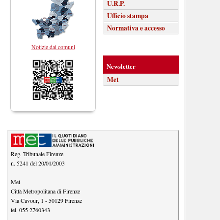
U.R.P.
Ufficio stampa
Normativa e accesso
Notizie dai comuni
Newsletter
Met
Reg. Tribunale Firenze
n. 5241 del 20/01/2003
Met
Città Metropolitana di Firenze
Via Cavour, 1
-
50129
Firenze
tel.
055 2760343