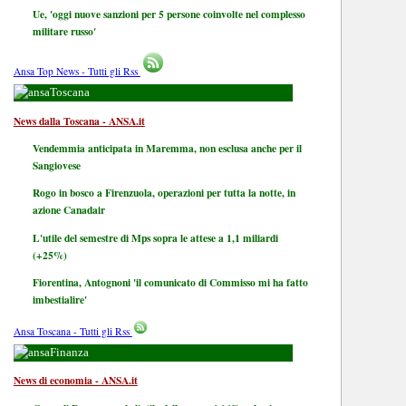
Ue, 'oggi nuove sanzioni per 5 persone coinvolte nel complesso
militare russo'
Ansa Top News - Tutti gli Rss
Toscana
News dalla Toscana - ANSA.it
Vendemmia anticipata in Maremma, non esclusa anche per il
Sangiovese
Rogo in bosco a Firenzuola, operazioni per tutta la notte, in
azione Canadair
L'utile del semestre di Mps sopra le attese a 1,1 miliardi
(+25%)
Fiorentina, Antognoni 'il comunicato di Commisso mi ha fatto
imbestialire'
Ansa Toscana - Tutti gli Rss
Finanza
News di economia - ANSA.it