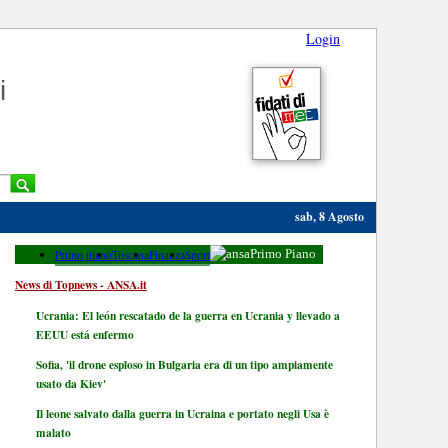
Login
i
sab, 8 Agosto
Primo piano
Toscana
Finanza
Sport
Primo Piano
News di Topnews - ANSA.it
Ucrania: El león rescatado de la guerra en Ucrania y llevado a
EEUU está enfermo
Sofia, 'il drone esploso in Bulgaria era di un tipo ampiamente
usato da Kiev'
Il leone salvato dalla guerra in Ucraina e portato negli Usa è
malato