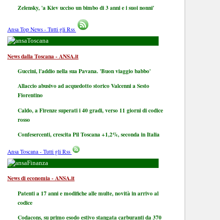
Zelensky, 'a Kiev ucciso un bimbo di 3 anni e i suoi nonni'
Ansa Top News - Tutti gli Rss
Toscana
News dalla Toscana - ANSA.it
Guccini, l'addio nella sua Pavana. 'Buon viaggio babbo'
Allaccio abusivo ad acquedotto storico Valcenni a Sesto
Fiorentino
Caldo, a Firenze superati i 40 gradi, verso 11 giorni di codice
rosso
Confesercenti, crescita Pil Toscana +1,2%, seconda in Italia
Ansa Toscana - Tutti gli Rss
Finanza
News di economia - ANSA.it
Patenti a 17 anni e modifiche alle multe, novità in arrivo al
codice
Codacons, su primo esodo estivo stangata carburanti da 370