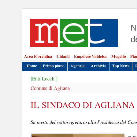
N
d
Area Fiorentina
Chianti
Empolese Valdelsa
Mugello
Pia
Home
Primo piano
Agenzia
Archivio
Top News
[Enti Locali ]
Comune di Agliana
IL SINDACO DI AGLIANA
Su invito del sottosegretario alla Presidenza del Cons