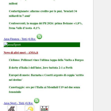
milioni
Confartigianato: allarme credito per le pmi, 'bruciati 34
miliardi in 7 anni'
Confesercenti, la mappa del Pil 2026: prima Bolzano +1,8%,
frena Valle d'Aosta -0,1%
Ansa Finanza - Tutti gli Rss
Sport
News di altri sport - ANSA.it
Ciclismo: Pellizzari vince l'ultima tappa della Vuelta a Burgos
Il derby d'Italia è dell'Inter, Juve battuta 2-1 a Perth
Europei di nuoto: Barnaba e Cosetti argento di coppia 'scritto
nel destino'
Canottaggio: oro per l'Italia ai Mondiali U19 nel due senza
femminile
Ansa Sport - Tutti gli Rss