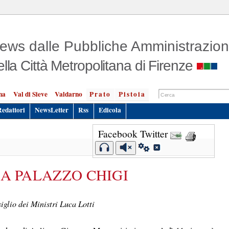
ews dalle Pubbliche Amministrazion
ella Città Metropolitana di Firenze
na
Val di Sieve
Valdarno
Prato
Pistoia
Redattori
NewsLetter
Rss
Edicola
Facebook
Twitter
 A PALAZZO CHIGI
iglio dei Ministri Luca Lotti