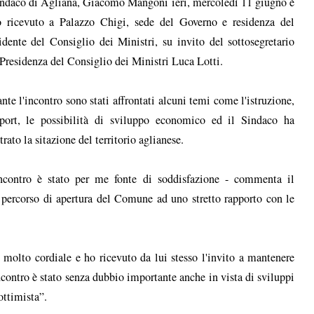
indaco di Agliana, Giacomo Mangoni ieri, mercoledì 11 giugno è
o ricevuto a Palazzo Chigi, sede del Governo e residenza del
idente del Consiglio dei Ministri, su invito del sottosegretario
 Presidenza del Consiglio dei Ministri Luca Lotti.
nte l'incontro sono stati affrontati alcuni temi come l'istruzione,
port, le possibilità di sviluppo economico ed il Sindaco ha
strato la sitazione del territorio aglianese.
ncontro è stato per me fonte di soddisfazione - commenta il
 percorso di apertura del Comune ad uno stretto rapporto con le
o molto cordiale e ho ricevuto da lui stesso l'invito a mantenere
contro è stato senza dubbio importante anche in vista di sviluppi
ottimista”.