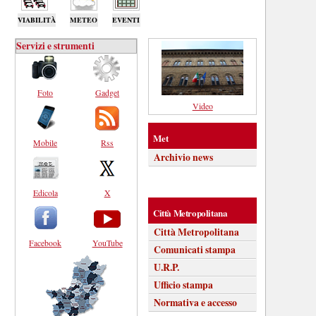
VIABILITÀ
METEO
EVENTI
Servizi e strumenti
Foto
Gadget
Video
Met
Mobile
Rss
Archivio news
Edicola
X
Città Metropolitana
Città Metropolitana
Facebook
YouTube
Comunicati stampa
U.R.P.
Ufficio stampa
Normativa e accesso