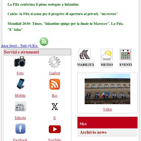
La Fifa conferma il pieno sostegno a Infantino
Calcio: la Fifa si scusa per il progetto di apertura ai privati, "un errore"
Mondiali 2030: Times, "Infantino spinge per la finale in Marocco". La Fifa,
"E' falso"
Ansa Sport - Tutti gli Rss
Servizi e strumenti
VIABILITÀ
METEO
EVENTI
Foto
Gadget
Mobile
Rss
Video
Edicola
X
Met
Archivio news
Facebook
YouTube