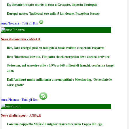
Ex docente trovato morto in casa a Grosseto, disposta l'autopsia
Europei nuoto: Taddeucci oro nella 5 km donne, Pozzobon bronzo
Ansa Toscana - Tutti gli Rss
Finanza
News di economia - ANSA.it
Bce, caro energia pesa su famiglie a basso reddito e ne erode risparmi
Bce: 'Incertezza elevata, l'impatto shock energetico deve ancora arrivare'
Swisscom, nel semestre utile +6,9% a 668 milioni di franchi, conferma target
2026
Dall'Antitrust multa milionaria a monopattini e bikesharing. 'Ostacolate le
corse gratis'
Ansa Finanza - Tutti gli Rss
Sport
News di altri sport - ANSA.it
Con una doppietta Messi é il miglior marcatore nella Coppa di Lega