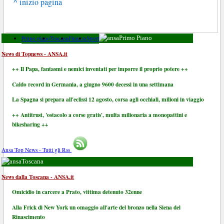
^ inizio pagina
Primo piano
Toscana
Finanza
Sport
Primo Piano
News di Topnews - ANSA.it
++ Il Papa, fantasmi e nemici inventati per imporre il proprio potere ++
Caldo record in Germania, a giugno 9600 decessi in una settimana
La Spagna si prepara all'eclissi 12 agosto, corsa agli occhiali, milioni in viaggio
++ Antitrust, 'ostacolo a corse gratis', multa milionaria a monopattini e
bikesharing ++
Ansa Top News - Tutti gli Rss
Toscana
News dalla Toscana - ANSA.it
Omicidio in carcere a Prato, vittima detenuto 32enne
Alla Frick di New York un omaggio all'arte del bronzo nella Siena del
Rinascimento