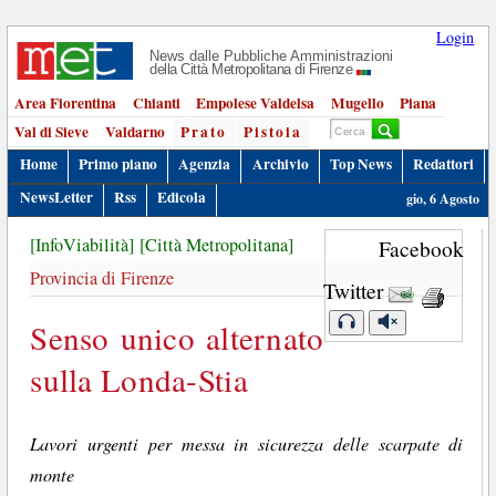
Login
News dalle Pubbliche Amministrazioni
della Città Metropolitana di Firenze
Area Fiorentina
Chianti
Empolese Valdelsa
Mugello
Piana
Val di Sieve
Valdarno
Prato
Pistoia
Home
Primo piano
Agenzia
Archivio
Top News
Redattori
NewsLetter
Rss
Edicola
gio, 6 Agosto
[InfoViabilità]
[Città Metropolitana]
Facebook
Provincia di Firenze
Twitter
Senso unico alternato
sulla Londa-Stia
Lavori urgenti per messa in sicurezza delle scarpate di
monte