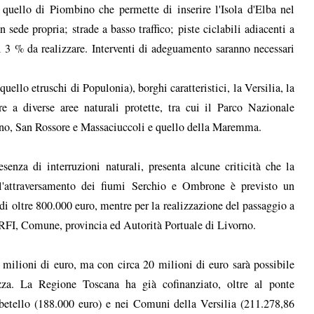
i quello di Piombino che permette di inserire l'Isola d'Elba nel
n sede propria; strade a basso traffico; piste ciclabili adiacenti a
il 3 % da realizzare. Interventi di adeguamento saranno necessari
 quello etruschi di Populonia), borghi caratteristici, la Versilia, la
e a diverse aree naturali protette, tra cui il Parco Nazionale
ino, San Rossore e Massaciuccoli e quello della Maremma.
esenza di interruzioni naturali, presenta alcune criticità che la
'attraversamento dei fiumi Serchio e Ombrone è previsto un
di oltre 800.000 euro, mentre per la realizzazione del passaggio a
 RFI, Comune, provincia ed Autorità Portuale di Livorno.
2 milioni di euro, ma con circa 20 milioni di euro sarà possibile
ezza. La Regione Toscana ha già cofinanziato, oltre al ponte
betello (188.000 euro) e nei Comuni della Versilia (211.278,86