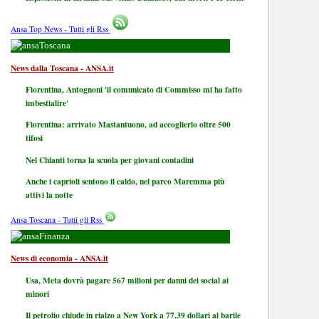
Ansa Top News - Tutti gli Rss
Toscana
News dalla Toscana - ANSA.it
Fiorentina, Antognoni 'il comunicato di Commisso mi ha fatto
imbestialire'
Fiorentina: arrivato Mastantuono, ad accoglierlo oltre 500
tifosi
Nel Chianti torna la scuola per giovani contadini
Anche i caprioli sentono il caldo, nel parco Maremma più
attivi la notte
Ansa Toscana - Tutti gli Rss
Finanza
News di economia - ANSA.it
Usa, Meta dovrà pagare 567 milioni per danni dei social ai
minori
Il petrolio chiude in rialzo a New York a 77,39 dollari al barile