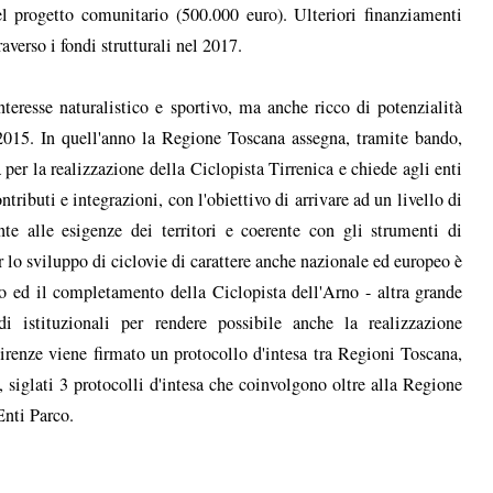
el progetto comunitario (500.000 euro). Ulteriori finanziamenti
verso i fondi strutturali nel 2017.
interesse naturalistico e sportivo, ma anche ricco di potenzialità
2015. In quell'anno la Regione Toscana assegna, tramite bando,
 per la realizzazione della Ciclopista Tirrenica e chiede agli enti
tributi e integrazioni, con l'obiettivo di arrivare ad un livello di
nte alle esigenze dei territori e coerente con gli strumenti di
 lo sviluppo di ciclovie di carattere anche nazionale ed europeo è
po ed il completamento della Ciclopista dell'Arno - altra grande
i istituzionali per rendere possibile anche la realizzazione
a Firenze viene firmato un protocollo d'intesa tra Regioni Toscana,
 siglati 3 protocolli d'intesa che coinvolgono oltre alla Regione
Enti Parco.