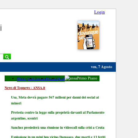
Login
i
ven, 7 Agosto
Primo piano
Toscana
Finanza
Sport
Primo Piano
News di Topnews - ANSA.it
Usa, Meta dovrà pagare 567 milioni per danni dei social ai
minori
Protesta contro la legge sulla proprietà davanti al Parlamento
argentino, scontri
Sanchez presiederà una riunione in videocall sulla crisi a Ceuta
Esplosione in un mini bus vicino Damasco, due morti e 13 feriti