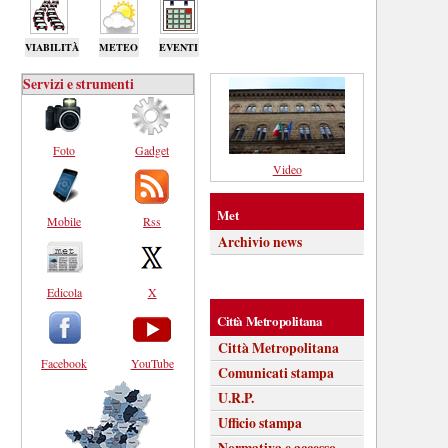
VIABILITÀ
METEO
EVENTI
Servizi e strumenti
Foto
Gadget
Video
Met
Mobile
Rss
Archivio news
Edicola
X
Città Metropolitana
Città Metropolitana
Facebook
YouTube
Comunicati stampa
U.R.P.
Ufficio stampa
Normativa e accesso