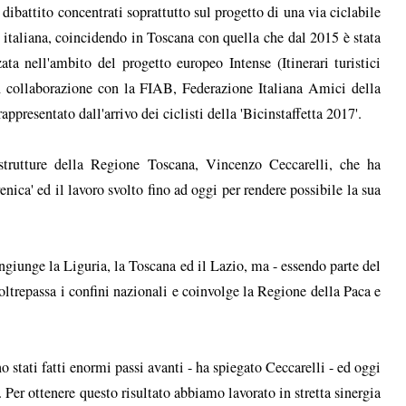
 dibattito concentrati soprattutto sul progetto di una via ciclabile
 italiana, coincidendo in Toscana con quella che dal 2015 è stata
zzata nell'ambito del progetto europeo Intense (Itinerari turistici
a in collaborazione con la FIAB, Federazione Italiana Amici della
ppresentato dall'arrivo dei ciclisti della 'Bicinstaffetta 2017'.
frastrutture della Regione Toscana, Vincenzo Ceccarelli, che ha
renica' ed il lavoro svolto fino ad oggi per rendere possibile la sua
ongiunge la Liguria, la Toscana ed il Lazio, ma - essendo parte del
 oltrepassa i confini nazionali e coinvolge la Regione della Paca e
 stati fatti enormi passi avanti - ha spiegato Ceccarelli - ed oggi
 Per ottenere questo risultato abbiamo lavorato in stretta sinergia