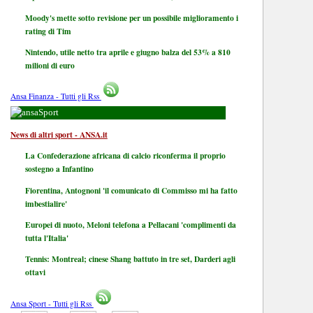
Moody's mette sotto revisione per un possibile miglioramento i
rating di Tim
Nintendo, utile netto tra aprile e giugno balza del 53% a 810
milioni di euro
Ansa Finanza - Tutti gli Rss
Sport
News di altri sport - ANSA.it
La Confederazione africana di calcio riconferma il proprio
sostegno a Infantino
Fiorentina, Antognoni 'il comunicato di Commisso mi ha fatto
imbestialire'
Europei di nuoto, Meloni telefona a Pellacani 'complimenti da
tutta l'Italia'
Tennis: Montreal; cinese Shang battuto in tre set, Darderi agli
ottavi
Ansa Sport - Tutti gli Rss