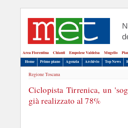
N
d
Area Fiorentina
Chianti
Empolese Valdelsa
Mugello
Pia
Home
Primo piano
Agenzia
Archivio
Top News
Regione Toscana
Ciclopista Tirrenica, un 's
già realizzato al 78%