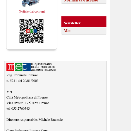
Notizie dai comuni
Newsletter
Met
Reg. Tribunale Firenze
n. 5241 del 20/01/2003
Met
Città Metropolitana di Firenze
Via Cavour, 1
-
50129
Firenze
tel.
055 2760343
Direttore responsabile:
Michele Brancale
Capo Redattore:
Loriana Curri