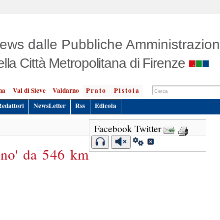
ews dalle Pubbliche Amministrazion
ella Città Metropolitana di Firenze
na
Val di Sieve
Valdarno
Prato
Pistoia
Redattori
NewsLetter
Rss
Edicola
Facebook
Twitter
ogno' da 546 km