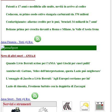
Patenti a 17 anni e modifiche alle multe, novità in arrivo al codice
Codacons, su primo esodo estivo stangata carburanti da 370 milioni
Confartigianato: allarme credito per le pmi, 'bruciati 34 miliardi in 7 anni'
Bolzano prima per crescita davanti a Roma e Milano, la Valle d'Aosta frena
Ansa Finanza - Tutti gli Rss
Sport
News di altri sport - ANSA.it
Quando Livio Berruti scrisse per l'ANSA 'quei Giochi per cuori puliti'
Amichevoli: Gattuso, 'felice dell'interpretazione, questa Lazio può migliorare'
L'omaggio di Jacobs a Livio Berruti: 'Agli Europei corriamo per lui'
Lazio di rimonta, Frosinone battuto con la doppietta di Zaccagni
Ansa Sport - Tutti gli Rss
Servizi e strumenti