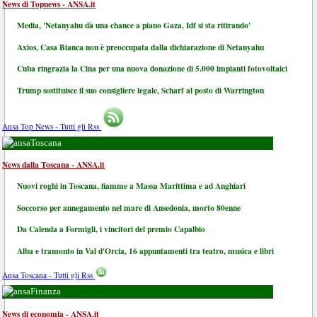
News di Topnews - ANSA.it
Media, 'Netanyahu dà una chance a piano Gaza, Idf si sta ritirando'
Axios, Casa Bianca non è preoccupata dalla dichiarazione di Netanyahu
Cuba ringrazia la Cina per una nuova donazione di 5.000 impianti fotovoltaici
Trump sostituisce il suo consigliere legale, Scharf al posto di Warrington
Ansa Top News - Tutti gli Rss
Toscana
News dalla Toscana - ANSA.it
Nuovi roghi in Toscana, fiamme a Massa Marittima e ad Anghiari
Soccorso per annegamento nel mare di Ansedonia, morto 80enne
Da Calenda a Formigli, i vincitori del premio Capalbio
Alba e tramonto in Val d'Orcia, 16 appuntamenti tra teatro, musica e libri
Ansa Toscana - Tutti gli Rss
Finanza
News di economia - ANSA.it