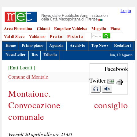
Login
News dalle Pubbliche Amministrazioni
della Città Metropolitana di Firenze
Area Fiorentina
Chianti
Empolese Valdelsa
Mugello
Piana
Val di Sieve
Valdarno
Prato
Pistoia
Home
Primo piano
Agenzia
Archivio
Top News
Redattori
NewsLetter
Rss
Edicola
lun, 10 Agosto
[Enti Locali ]
Facebook
Comune di Montale
Twitter
Montaione.
Convocazione consiglio
comunale
Venerdì 20 aprile alle ore 21:00