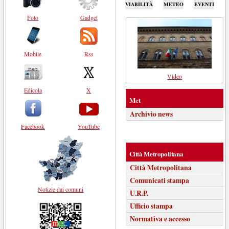
VIABILITÀ
METEO
EVENTI
Foto
Gadget
Mobile
Rss
Video
Edicola
X
Met
Archivio news
Facebook
YouTube
Città Metropolitana
Città Metropolitana
Comunicati stampa
Notizie dai comuni
U.R.P.
Ufficio stampa
Normativa e accesso