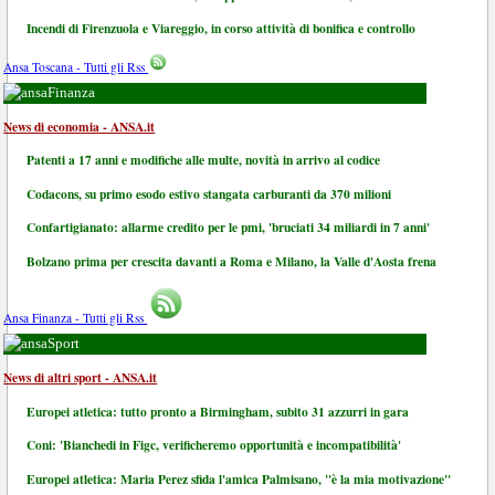
Incendi di Firenzuola e Viareggio, in corso attività di bonifica e controllo
Ansa Toscana - Tutti gli Rss
Finanza
News di economia - ANSA.it
Patenti a 17 anni e modifiche alle multe, novità in arrivo al codice
Codacons, su primo esodo estivo stangata carburanti da 370 milioni
Confartigianato: allarme credito per le pmi, 'bruciati 34 miliardi in 7 anni'
Bolzano prima per crescita davanti a Roma e Milano, la Valle d'Aosta frena
Ansa Finanza - Tutti gli Rss
Sport
News di altri sport - ANSA.it
Europei atletica: tutto pronto a Birmingham, subito 31 azzurri in gara
Coni: 'Bianchedi in Figc, verificheremo opportunità e incompatibilità'
Europei atletica: Maria Perez sfida l'amica Palmisano, "è la mia motivazione"