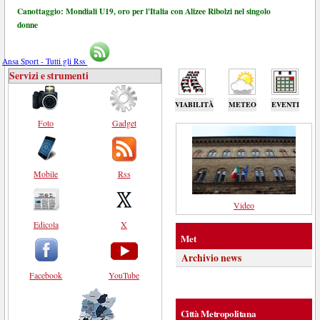
Canottaggio: Mondiali U19, oro per l'Italia con Alizee Ribolzi nel singolo
donne
Ansa Sport - Tutti gli Rss
Servizi e strumenti
VIABILITÀ
METEO
EVENTI
Foto
Gadget
Mobile
Rss
Video
Edicola
X
Met
Archivio news
Facebook
YouTube
Città Metropolitana