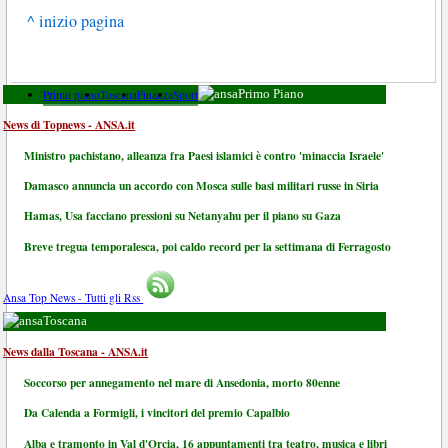
^ inizio pagina
Primo piano
Toscana
Finanza
Sport
Primo Piano
News di Topnews - ANSA.it
Ministro pachistano, alleanza fra Paesi islamici è contro 'minaccia Israele'
Damasco annuncia un accordo con Mosca sulle basi militari russe in Siria
Hamas, Usa facciano pressioni su Netanyahu per il piano su Gaza
Breve tregua temporalesca, poi caldo record per la settimana di Ferragosto
Ansa Top News - Tutti gli Rss
Toscana
News dalla Toscana - ANSA.it
Soccorso per annegamento nel mare di Ansedonia, morto 80enne
Da Calenda a Formigli, i vincitori del premio Capalbio
Alba e tramonto in Val d'Orcia, 16 appuntamenti tra teatro, musica e libri