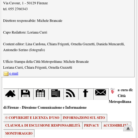
Via Cavour, 1
-
50129
Firenze
tel.
055 2760343
Direttore responsabile:
Michele Brancale
Capo Redattore:
Loriana Curri
Content editor:
Lina Cardona
,
Chiara Frigenti
,
Ornella Guzzetti
,
Daniela Mencarelli
,
Antonello Serino (fotografo)
Ufficio Stampa della Città Metropolitana:
Michele Brancale
Loriana Curri
,
Chiara Frigenti
,
Ornella Guzzetti
e-mail
a cura di:
Città
Metropolitana
di Firenze - Direzione Comunicazione e Informazione
© COPYRIGHT E LICENZA D'USO
INFORMAZIONI SUL SITO
CLAUSOLA DI ESCLUSIONE RESPONSABILITÀ
PRIVACY
ACCESSIBILITÀ
MONITORAGGIO