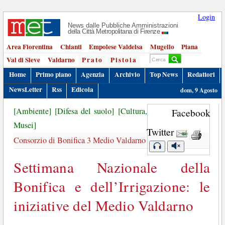
Login
News dalle Pubbliche Amministrazioni
della Città Metropolitana di Firenze
Area Fiorentina
Chianti
Empolese Valdelsa
Mugello
Piana
Val di Sieve
Valdarno
Prato
Pistoia
Home
Primo piano
Agenzia
Archivio
Top News
Redattori
NewsLetter
Rss
Edicola
dom, 9 Agosto
[Ambiente]
[Difesa del suolo]
[Cultura,
Facebook
Musei]
Twitter
Consorzio di Bonifica 3 Medio Valdarno
Settimana Nazionale della
Bonifica e dell’Irrigazione: le
iniziative del Medio Valdarno