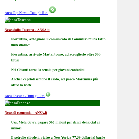
Ansa Top News - Tutti gli Rss
Toscana
News dalla Toscana - ANSA.it
Fiorentina, Antognoni 'il comunicato di Commisso mi ha fatto
imbestialire'
Fiorentina: arrivato Mastantuono, ad accoglierlo oltre 500
tifosi
Nel Chianti torna la scuola per giovani contadini
Anche i caprioli sentono il caldo, nel parco Maremma più
attivi la notte
Ansa Toscana - Tutti gli Rss
Finanza
News di economia - ANSA.it
Usa, Meta dovrà pagare 567 milioni per danni dei social ai
minori
Il petrolio chiude in rialzo a New York a 77,39 dollari al barile