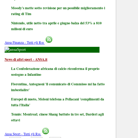
Moody's mette sotto revisione per un possibile miglioramento i
rating di Tim
Nintendo, utile netto tra aprile e giugno balza del 53% a 810
milioni di euro
Ansa Finanza - Tutti gli Rss
Sport
News di altri sport - ANSA.it
La Confederazione africana di calcio riconferma il proprio
sostegno a Infantino
Fiorentina, Antognoni 'il comunicato di Commisso mi ha fatto
imbestialire'
Europei di nuoto, Meloni telefona a Pellacani 'complimenti da
tutta l'Italia'
Tennis: Montreal; cinese Shang battuto in tre set, Darderi agli
ottavi
Ansa Sport - Tutti gli Rss