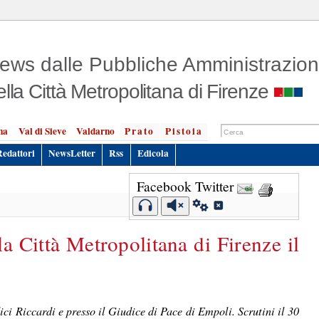
ews dalle Pubbliche Amministrazion
ella Città Metropolitana di Firenze
na
Val di Sieve
Valdarno
Prato
Pistoia
Redattori
NewsLetter
Rss
Edicola
Facebook
Twitter
la Città Metropolitana di Firenze il
ci Riccardi e presso il Giudice di Pace di Empoli. Scrutini il 30