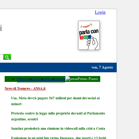
Login
i
ven, 7 Agosto
Primo piano
Toscana
Finanza
Sport
Primo Piano
News di Topnews - ANSA.it
Usa, Meta dovrà pagare 567 milioni per danni dei social ai
minori
Protesta contro la legge sulla proprietà davanti al Parlamento
argentino, scontri
Sanchez presiederà una riunione in videocall sulla crisi a Ceuta
Esplosione in un mini bus vicino Damasco, due morti e 13 feriti