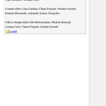
Content editor:
Lina Cardona
,
Chiara Frigenti
,
Ornella Guzzetti
,
Daniela Mencarelli
,
Antonello Serino (fotografo)
Ufficio Stampa della Città Metropolitana:
Michele Brancale
Loriana Curri
,
Chiara Frigenti
,
Ornella Guzzetti
e-mail