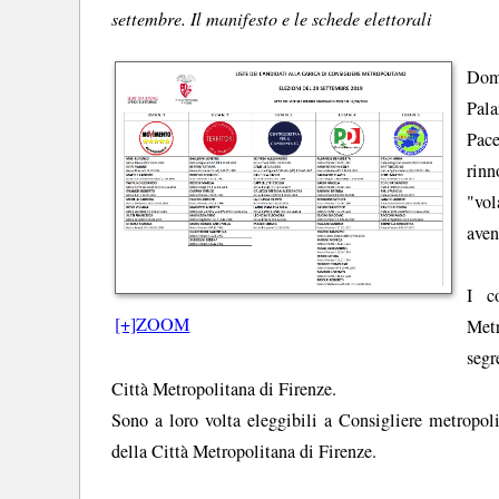
settembre. Il manifesto e le schede elettorali
Dom
Pala
Pace
rinn
"vol
aven
I c
[+]ZOOM
Metr
segr
Città Metropolitana di Firenze.
Sono a loro volta eleggibili a Consigliere metropol
della Città Metropolitana di Firenze.