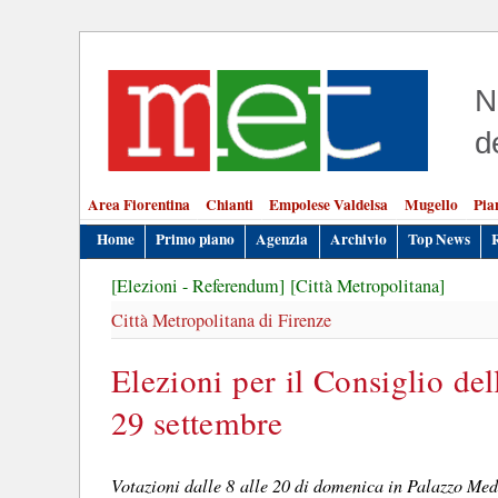
N
d
Area Fiorentina
Chianti
Empolese Valdelsa
Mugello
Pia
Home
Primo piano
Agenzia
Archivio
Top News
[Elezioni - Referendum]
[Città Metropolitana]
Città Metropolitana di Firenze
Elezioni per il Consiglio del
29 settembre
Votazioni dalle 8 alle 20 di domenica in Palazzo Medi