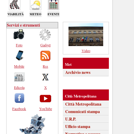
VIABILITÀ
METEO
EVENTI
Servizi e strumenti
Foto
Gadget
Video
Met
Mobile
Rss
Archivio news
Edicola
X
Città Metropolitana
Città Metropolitana
Facebook
YouTube
Comunicati stampa
U.R.P.
Ufficio stampa
Normativa e accesso