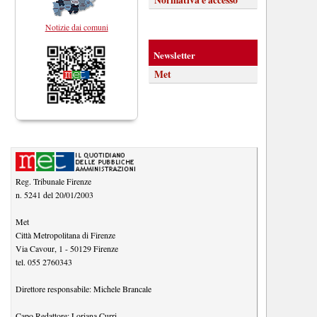
Notizie dai comuni
Newsletter
Met
Reg. Tribunale Firenze
n. 5241 del 20/01/2003
Met
Città Metropolitana di Firenze
Via Cavour, 1
-
50129
Firenze
tel.
055 2760343
Direttore responsabile:
Michele Brancale
Capo Redattore:
Loriana Curri