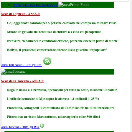
Primo piano
Toscana
Finanza
Sport
Primo Piano
News di Topnews - ANSA.it
Ue, 'oggi nuove sanzioni per 5 persone coinvolte nel complesso militare russo'
Muore un giovane nel tentativo di entrare a Ceuta col parapendio
IranWire, 'Khamenei in condizioni critiche, potrebbe essere in punto di morte'
Bolivia, il presidente conservatore difende il suo governo 'impopolare'
Ansa Top News - Tutti gli Rss
Toscana
News dalla Toscana - ANSA.it
Rogo in bosco a Firenzuola, operazioni per tutta la notte, in azione Canadair
L'utile del semestre di Mps sopra le attese a 1,1 miliardi (+25%)
Fiorentina, Antognoni 'il comunicato di Commisso mi ha fatto imbestialire'
Fiorentina: arrivato Mastantuono, ad accoglierlo oltre 500 tifosi
Ansa Toscana - Tutti gli Rss