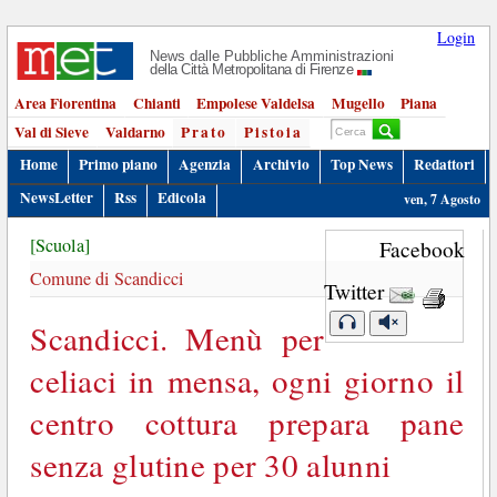
Login
News dalle Pubbliche Amministrazioni
della Città Metropolitana di Firenze
Area Fiorentina
Chianti
Empolese Valdelsa
Mugello
Piana
Val di Sieve
Valdarno
Prato
Pistoia
Home
Primo piano
Agenzia
Archivio
Top News
Redattori
NewsLetter
Rss
Edicola
ven, 7 Agosto
[Scuola]
Facebook
Comune di Scandicci
Twitter
Scandicci. Menù per
celiaci in mensa, ogni giorno il
centro cottura prepara pane
senza glutine per 30 alunni