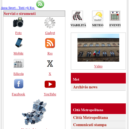
Ansa Sport - Tutti gli Rss
Servizi e strumenti
VIABILITÀ
METEO
EVENTI
Foto
Gadget
Mobile
Rss
Video
Edicola
X
Met
Archivio news
Facebook
YouTube
Città Metropolitana
Città Metropolitana
Comunicati stampa