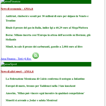
Finanza
News di economia - ANSA.it
Antitrust, rimborsi e sconti per 30 milioni di euro per skipass in Veneto e
Trentino
Risale il prezzo del gas in Italia, indice Igi a 60,29 euro al MegaWattora
Borsa: Milano incerta con l'Europa in attesa dell'accordo su Hormuz, giù
Stellantis
Mimit, in calo il prezzo dei carburanti, gasolio a 2,084 euro al litro
Ansa Finanza - Tutti gli Rss
Sport
News di altri sport - ANSA.it
La Federazione Messicana di Calcio conferma il sostegno a Infantino
Europei di nuoto, bronzo per Taddeucci nella 3 km knockout
Amorim, 'Milan può vincere ogni incontro in qualsiasi competizione'
Musetti si arrende a Jodar e saluta Montreal