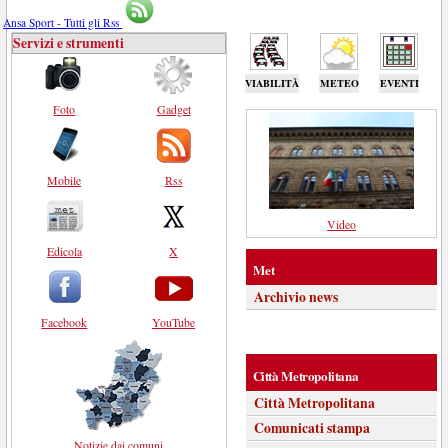
Ansa Sport - Tutti gli Rss
Servizi e strumenti
VIABILITÀ
METEO
EVENTI
Foto
Gadget
Mobile
Rss
Video
Edicola
X
Met
Archivio news
Facebook
YouTube
Città Metropolitana
Città Metropolitana
Comunicati stampa
Notizie dai comuni