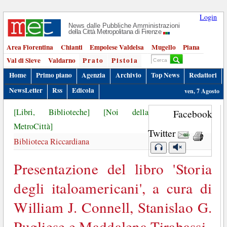
Login
News dalle Pubbliche Amministrazioni
della Città Metropolitana di Firenze
Area Fiorentina
Chianti
Empolese Valdelsa
Mugello
Piana
Val di Sieve
Valdarno
Prato
Pistoia
Home
Primo piano
Agenzia
Archivio
Top News
Redattori
NewsLetter
Rss
Edicola
ven, 7 Agosto
[Libri, Biblioteche]
[Noi della
Facebook
MetroCittà]
Twitter
Biblioteca Riccardiana
Presentazione del libro 'Storia
degli italoamericani', a cura di
William J. Connell, Stanislao G.
Pugliese e Maddalena Tirabassi