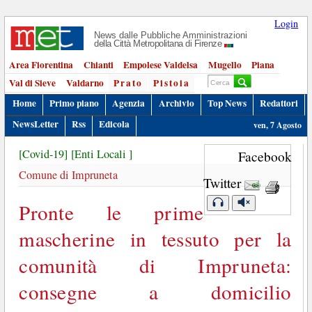
Login
News dalle Pubbliche Amministrazioni
della Città Metropolitana di Firenze
Area Fiorentina
Chianti
Empolese Valdelsa
Mugello
Piana
Val di Sieve
Valdarno
Prato
Pistoia
Home
Primo piano
Agenzia
Archivio
Top News
Redattori
NewsLetter
Rss
Edicola
ven, 7 Agosto
[Covid-19]
[Enti Locali ]
Facebook
Comune di Impruneta
Twitter
Pronte le prime
mascherine in tessuto per la
comunità di Impruneta:
consegne a domicilio