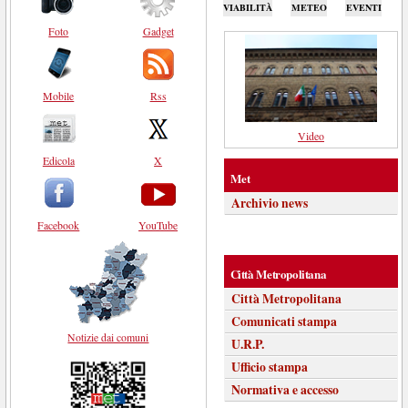
VIABILITÀ
METEO
EVENTI
Foto
Gadget
Mobile
Rss
Video
Edicola
X
Met
Archivio news
Facebook
YouTube
Città Metropolitana
Città Metropolitana
Comunicati stampa
Notizie dai comuni
U.R.P.
Ufficio stampa
Normativa e accesso