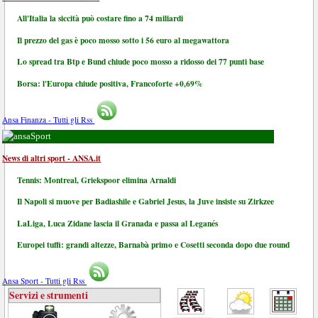
All'Italia la siccità può costare fino a 74 miliardi
Il prezzo del gas è poco mosso sotto i 56 euro al megawattora
Lo spread tra Btp e Bund chiude poco mosso a ridosso dei 77 punti base
Borsa: l'Europa chiude positiva, Francoforte +0,69%
Ansa Finanza - Tutti gli Rss
Sport
News di altri sport - ANSA.it
Tennis: Montreal, Griekspoor elimina Arnaldi
Il Napoli si muove per Badiashile e Gabriel Jesus, la Juve insiste su Zirkzee
LaLiga, Luca Zidane lascia il Granada e passa al Leganés
Europei tuffi: grandi altezze, Barnabà primo e Cosetti seconda dopo due round
Ansa Sport - Tutti gli Rss
Servizi e strumenti