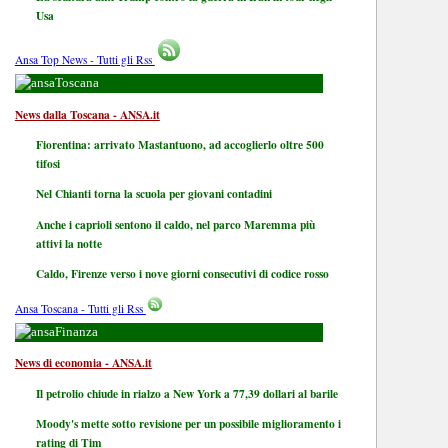
Usa
Ansa Top News - Tutti gli Rss
Toscana
News dalla Toscana - ANSA.it
Fiorentina: arrivato Mastantuono, ad accoglierlo oltre 500
tifosi
Nel Chianti torna la scuola per giovani contadini
Anche i caprioli sentono il caldo, nel parco Maremma più
attivi la notte
Caldo, Firenze verso i nove giorni consecutivi di codice rosso
Ansa Toscana - Tutti gli Rss
Finanza
News di economia - ANSA.it
Il petrolio chiude in rialzo a New York a 77,39 dollari al barile
Moody's mette sotto revisione per un possibile miglioramento i
rating di Tim