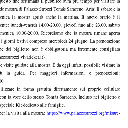
uesto fine settimana il pubblico avrà più tempo per visitare la
de mostra di Palazzo Strozzi Tomás Saraceno. Aria! Il sabato e la
nica la mostra aprirà anche la mattina. Il nuovo orario è il
ente: lunedì-venerdì 14.00-20.00, giovedì fino alle 23.00, sabato
menica 10.00-20.00. Ricordiamo che la mostra rimane aperta
i i giorni festivi compreso mercoledì 24 giugno. La prenotazione
ne del biglietto non è obbligatoria ma fortemente consigliata
azzostrozzi.vivaticket.it).
 visite guidate alla mostra. È da oggi infatti possibile visitare la
 la guida. Per maggiori informazioni e prenotazioni:
00.
tilizzare in forma gratuita direttamente sul proprio cellulare
 con la voce dello stesso Tomás Saraceno. Incluso nel biglietto e
speciale Kit dedicato alle famiglie.
er la visita alla mostra:
https://www.palazzostrozzi.org/misure-