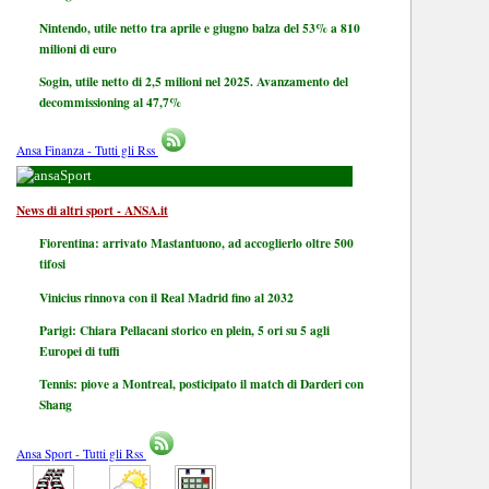
Nintendo, utile netto tra aprile e giugno balza del 53% a 810
milioni di euro
Sogin, utile netto di 2,5 milioni nel 2025. Avanzamento del
decommissioning al 47,7%
Ansa Finanza - Tutti gli Rss
Sport
News di altri sport - ANSA.it
Fiorentina: arrivato Mastantuono, ad accoglierlo oltre 500
tifosi
Vinicius rinnova con il Real Madrid fino al 2032
Parigi: Chiara Pellacani storico en plein, 5 ori su 5 agli
Europei di tuffi
Tennis: piove a Montreal, posticipato il match di Darderi con
Shang
Ansa Sport - Tutti gli Rss