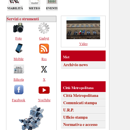
VIABILITÀ
METEO
EVENTI
Servizi e strumenti
Foto
Gadget
Video
Met
Mobile
Rss
Archivio news
Edicola
X
Città Metropolitana
Città Metropolitana
Facebook
YouTube
Comunicati stampa
U.R.P.
Ufficio stampa
Normativa e accesso