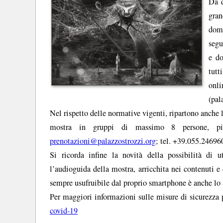
Da q
gran
dome
segu
e do
tutt
onli
(pal
Nel rispetto delle normative vigenti, ripartono anche le
mostra in gruppi di massimo 8 persone, più
prenotazioni@palazzostrozzi.org
; tel. +39.055.24696
Si ricorda infine la novità della possibilità di u
l’audioguida della mostra, arricchita nei contenuti e
sempre usufruibile dal proprio smartphone è anche lo 
Per maggiori informazioni sulle misure di sicurezza p
covid-19