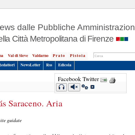
ews dalle Pubbliche Amministrazion
ella Città Metropolitana di Firenze
na
Val di Sieve
Valdarno
Prato
Pistoia
Redattori
NewsLetter
Rss
Edicola
Facebook
Twitter
ás Saraceno. Aria
ite guidate