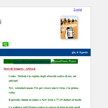
Login
i
gio, 6 Agosto
Primo piano
Toscana
Finanza
Sport
Primo Piano
News di Topnews - ANSA.it
Conte, 'Meloni è la regista degli attacchi contro di me, mi
affronti'
Nyt, 'scienziati usano l'IA per creare nuovi virus, è la prima
volta'
Il petrolio chiude in rialzo a New York a 77,39 dollari al barile
La scultura anti-Trump contro la guerra in Iran in tour negli