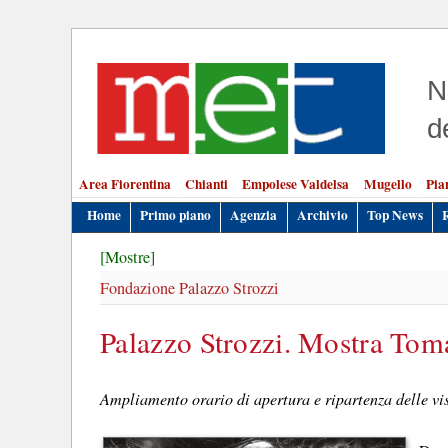
N
d
Area Fiorentina
Chianti
Empolese Valdelsa
Mugello
Pia
Home
Primo piano
Agenzia
Archivio
Top News
[Mostre]
Fondazione Palazzo Strozzi
Palazzo Strozzi. Mostra Tom
Ampliamento orario di apertura e ripartenza delle vis