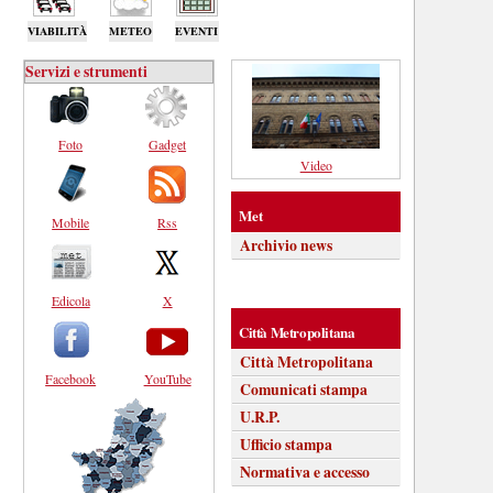
VIABILITÀ
METEO
EVENTI
Servizi e strumenti
Foto
Gadget
Video
Met
Mobile
Rss
Archivio news
Edicola
X
Città Metropolitana
Città Metropolitana
Facebook
YouTube
Comunicati stampa
U.R.P.
Ufficio stampa
Normativa e accesso