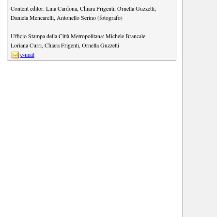
Content editor:
Lina Cardona
,
Chiara Frigenti
,
Ornella Guzzetti
,
Daniela Mencarelli
,
Antonello Serino (fotografo)
Ufficio Stampa della Città Metropolitana:
Michele Brancale
Loriana Curri
,
Chiara Frigenti
,
Ornella Guzzetti
e-mail