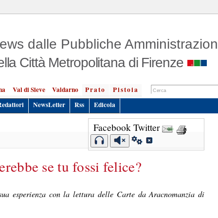
ews dalle Pubbliche Amministrazion
ella Città Metropolitana di Firenze
na
Val di Sieve
Valdarno
Prato
Pistoia
Redattori
NewsLetter
Rss
Edicola
Facebook
Twitter
rebbe se tu fossi felice?
ua esperienza con la lettura delle Carte da Aracnomanzia di