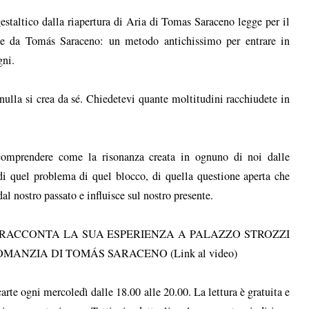
taltico dalla riapertura di Aria di Tomas Saraceno legge per il
te da Tomás Saraceno: un metodo antichissimo per entrare in
gni.
 nulla si crea da sé. Chiedetevi quante moltitudini racchiudete in
 comprendere come la risonanza creata in ognuno di noi dalle
 di quel problema di quel blocco, di quella questione aperta che
al nostro passato e influisce sul nostro presente.
RACCONTA LA SUA ESPERIENZA A PALAZZO STROZZI
NZIA DI TOMÁS SARACENO (Link al video)
carte ogni mercoledì dalle 18.00 alle 20.00. La lettura è gratuita e