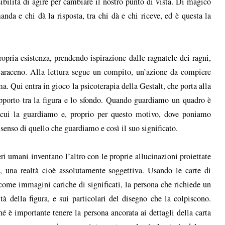
ssibilità di agire per cambiare il nostro punto di vista. Di magico
anda e chi dà la risposta, tra chi dà e chi riceve, ed è questa la
propria esistenza, prendendo ispirazione dalle ragnatele dei ragni,
araceno. Alla lettura segue un compito, un’azione da compiere
ma. Qui entra in gioco la psicoterapia della Gestalt, che porta alla
apporto tra la figura e lo sfondo. Quando guardiamo un quadro è
n cui la guardiamo e, proprio per questo motivo, dove poniamo
 senso di quello che guardiamo e così il suo significato.
eri umani inventano l’altro con le proprie allucinazioni proiettate
le, una realtà cioè assolutamente soggettiva. Usando le carte di
ome immagini cariche di significati, la persona che richiede un
tà della figura, e sui particolari del disegno che la colpiscono.
é è importante tenere la persona ancorata ai dettagli della carta