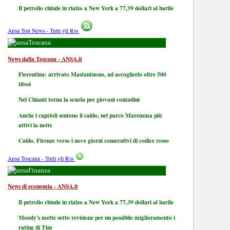
Il petrolio chiude in rialzo a New York a 77,39 dollari al barile
Ansa Top News - Tutti gli Rss
Toscana
News dalla Toscana - ANSA.it
Fiorentina: arrivato Mastantuono, ad accoglierlo oltre 500
tifosi
Nel Chianti torna la scuola per giovani contadini
Anche i caprioli sentono il caldo, nel parco Maremma più
attivi la notte
Caldo, Firenze verso i nove giorni consecutivi di codice rosso
Ansa Toscana - Tutti gli Rss
Finanza
News di economia - ANSA.it
Il petrolio chiude in rialzo a New York a 77,39 dollari al barile
Moody's mette sotto revisione per un possibile miglioramento i
rating di Tim