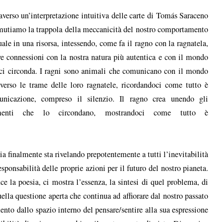
averso un’interpretazione intuitiva delle carte di Tomás Saraceno
mutiamo la trappola della meccanicità del nostro comportamento
uale in una risorsa, intessendo, come fa il ragno con la ragnatela,
e connessioni con la nostra natura più autentica e con il mondo
ci circonda. I ragni sono animali che comunicano con il mondo
averso le trame delle loro ragnatele, ricordandoci come tutto è
unicazione, compreso il silenzio. Il ragno crea unendo gli
menti che lo circondano, mostrandoci come tutto è
gia finalmente sta rivelando prepotentemente a tutti l’inevitabilità
esponsabilità delle proprie azioni per il futuro del nostro pianeta.
e la poesia, ci mostra l’essenza, la sintesi di quel problema, di
ella questione aperta che continua ad affiorare dal nostro passato
ento dallo spazio interno del pensare/sentire alla sua espressione