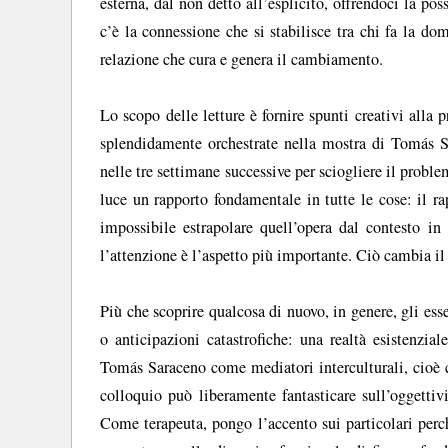
esterna, dal non detto all’esplicito, offrendoci la po
c’è la connessione che si stabilisce tra chi fa la dom
relazione che cura e genera il cambiamento.
Lo scopo delle letture è fornire spunti creativi alla 
splendidamente orchestrate nella mostra di Tomás S
nelle tre settimane successive per sciogliere il proble
luce un rapporto fondamentale in tutte le cose: il r
impossibile estrapolare quell’opera dal contesto i
l’attenzione è l’aspetto più importante. Ciò cambia il
Più che scoprire qualcosa di nuovo, in genere, gli ess
o anticipazioni catastrofiche: una realtà esistenzia
Tomás Saraceno come mediatori interculturali, cioè c
colloquio può liberamente fantasticare sull’oggettivi
Come terapeuta, pongo l’accento sui particolari perch