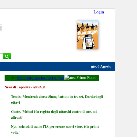
Login
i
gio, 6 Agosto
Primo piano
Toscana
Finanza
Sport
Primo Piano
News di Topnews - ANSA.it
Tennis: Montreal; cinese Shang battuto in tre set, Darderi agli
ottavi
Conte, 'Meloni è la regista degli attacchi contro di me, mi
affronti'
Nyt, 'scienziati usano l'IA per creare nuovi virus, è la prima
volta'