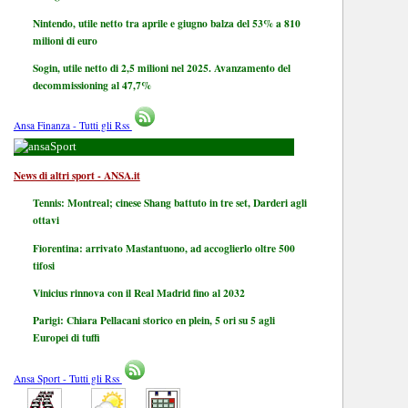
Nintendo, utile netto tra aprile e giugno balza del 53% a 810
milioni di euro
Sogin, utile netto di 2,5 milioni nel 2025. Avanzamento del
decommissioning al 47,7%
Ansa Finanza - Tutti gli Rss
Sport
News di altri sport - ANSA.it
Tennis: Montreal; cinese Shang battuto in tre set, Darderi agli
ottavi
Fiorentina: arrivato Mastantuono, ad accoglierlo oltre 500
tifosi
Vinicius rinnova con il Real Madrid fino al 2032
Parigi: Chiara Pellacani storico en plein, 5 ori su 5 agli
Europei di tuffi
Ansa Sport - Tutti gli Rss