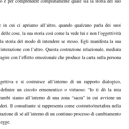
ndo e per comprendere compiutamente quale sia la storia del suo
ne in cui ci apriamo all’altro, quando qualcuno parla dei suoi
delle cose, la sua storia così come la vede lui e non l’oggettività
 la storia del modo di intendere se stesso. Egli manifesta la sua
’interazione con l’altro. Questa costruzione relazionale, mediata
agire con l’effetto emozionale che produce la carta sulla persona
gettiva e si costruisce all’interno di un rapporto dialogico,
efinire un circolo ermeneutico o virtuoso: “Io ti dò la mia
rambi siamo all’interno di una zona “sacra” in cui avviene un
ideri. Il consultante si rappresenta come costrutto/metafora nella
narrazione di sé all’interno di un continuo processo di cambiamento
legge.