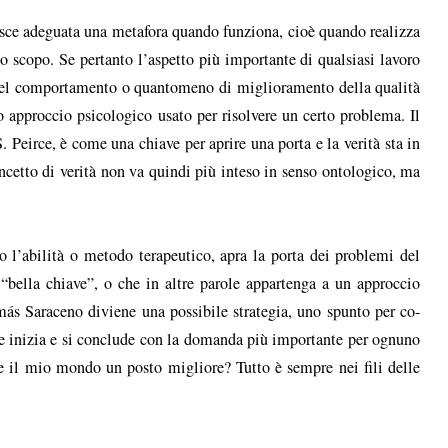
inisce adeguata una metafora quando funziona, cioè quando realizza
uo scopo. Se pertanto l’aspetto più importante di qualsiasi lavoro
a del comportamento o quantomeno di miglioramento della qualità
o approccio psicologico usato per risolvere un certo problema. Il
Peirce, è come una chiave per aprire una porta e la verità sta in
oncetto di verità non va quindi più inteso in senso ontologico, ma
o l’abilità o metodo terapeutico, apra la porta dei problemi del
“bella chiave”, o che in altre parole appartenga a un approccio
omás Saraceno diviene una possibile strategia, uno spunto per co-
one inizia e si conclude con la domanda più importante per ognuno
 e il mio mondo un posto migliore? Tutto è sempre nei fili delle