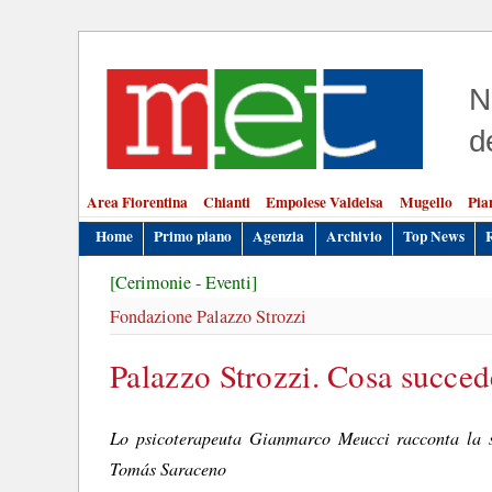
N
d
Area Fiorentina
Chianti
Empolese Valdelsa
Mugello
Pia
Home
Primo piano
Agenzia
Archivio
Top News
[Cerimonie - Eventi]
Fondazione Palazzo Strozzi
Palazzo Strozzi. Cosa succede
Lo psicoterapeuta Gianmarco Meucci racconta la s
Tomás Saraceno