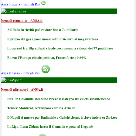
Ansa Toscana - Tutti gli Rss
Finanza
News di economia - ANSA.it
All'Italia la siccità può costare fino a 74 miliardi
Il prezzo del gas è poco mosso sotto i 56 euro al megawattora
Lo spread tra Btp e Bund chiude poco mosso a ridosso dei 77 punti base
Borsa: l'Europa chiude positiva, Francoforte +0,69%
Ansa Finanza - Tutti gli Rss
Sport
News di altri sport - ANSA.it
Fifa: in Colombia Infantino riceve il sostegno del calcio sudamericano
Tennis: Montreal, Griekspoor elimina Arnaldi
Il Napoli si muove per Badiashile e Gabriel Jesus, la Juve insiste su Zirkzee
LaLiga, Luca Zidane lascia il Granada e passa al Leganés