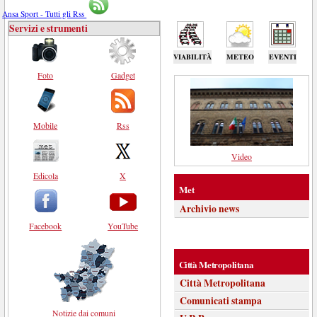
Ansa Sport - Tutti gli Rss
Servizi e strumenti
VIABILITÀ
METEO
EVENTI
Foto
Gadget
Mobile
Rss
Video
Edicola
X
Met
Archivio news
Facebook
YouTube
Città Metropolitana
Città Metropolitana
Comunicati stampa
Notizie dai comuni