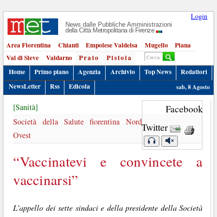
Login
News dalle Pubbliche Amministrazioni
della Città Metropolitana di Firenze
Area Fiorentina
Chianti
Empolese Valdelsa
Mugello
Piana
Val di Sieve
Valdarno
Prato
Pistoia
Home
Primo piano
Agenzia
Archivio
Top News
Redattori
NewsLetter
Rss
Edicola
sab, 8 Agosto
[Sanità]
Facebook
Società della Salute fiorentina Nord
Twitter
Ovest
“Vaccinatevi e convincete a
vaccinarsi”
L’appello dei sette sindaci e della presidente della Società