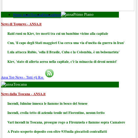
Primo piano
Toscana
Finanza
Sport
Primo Piano
News di Topnews - ANSA.it
Raid russi su Kiev, tre morti tra cui un bambino vicino alla capitale
Cnn, 'il capo degli Stati maggiori Usa cerca una via d'uscita da guerra in Iran'
Lula attacca Rubio, 'odia il Brasile, Cuba e la Colombia, è un bolsonarista'
Kiev, 'stato di allerta aerea nella capitale, c'è la minaccia di droni nemici'
Ansa Top News - Tutti gli Rss
Toscana
News dalla Toscana - ANSA.it
Incendi, fulmine innesca le fiamme in bosco del Senese
Incendi, crolla tetto di azienda tessile nel Fiorentino, nessun ferito
Vari incendi in Toscana, prosegue rogo a Firenzuola e fiamme sopra Camaiore
A Prato scoperto deposito con oltre 935mila giocattoli contraffatti