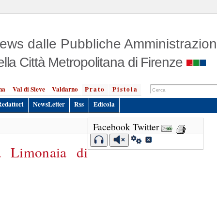
ews dalle Pubbliche Amministrazion
ella Città Metropolitana di Firenze
na
Val di Sieve
Valdarno
Prato
Pistoia
Redattori
NewsLetter
Rss
Edicola
Facebook
Twitter
 Limonaia di