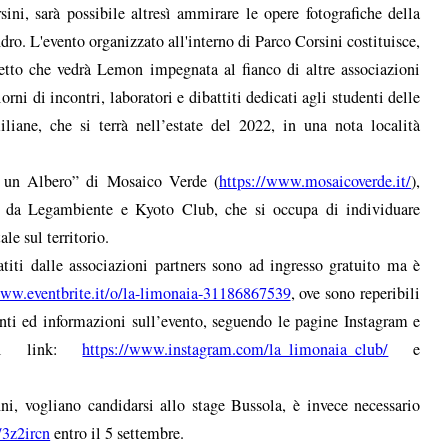
sini, sarà possibile altresì ammirare le opere fotografiche della
ro. L'evento organizzato all'interno di Parco Corsini costituisce,
ogetto che vedrà Lemon impegnata al fianco di altre associazioni
orni di incontri, laboratori e dibattiti dedicati agli studenti delle
iane, che si terrà nell’estate del 2022, in una nota località
la un Albero” di Mosaico Verde (
https://www.mosaicoverde.it/
),
 da Legambiente e Kyoto Club, che si occupa di individuare
le sul territorio.
zatiti dalle associazioni partners sono ad ingresso gratuito ma è
www.eventbrite.it/o/la-limonaia-31186867539
, ove sono reperibili
menti ed informazioni sull’evento, seguendo le pagine Instagram e
nti link:
https://www.instagram.com/la_limonaia_club/
e
ni, vogliano candidarsi allo stage Bussola, è invece necessario
y/3z2ircn
entro il 5 settembre.