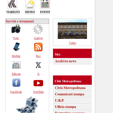
VIABILITÀ
METEO
EVENTI
Servizi e strumenti
Foto
Gadget
Video
Met
Mobile
Rss
Archivio news
Edicola
X
Città Metropolitana
Città Metropolitana
Facebook
YouTube
Comunicati stampa
U.R.P.
Ufficio stampa
Normativa e accesso