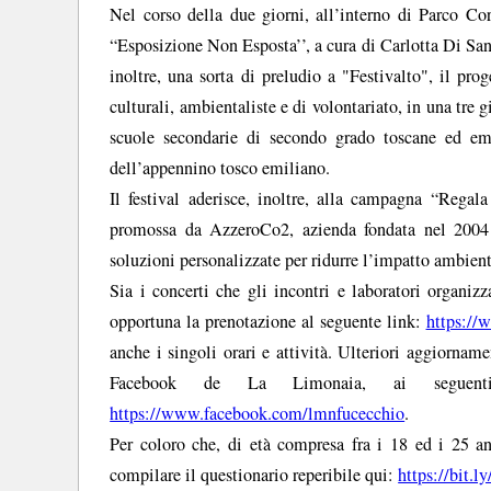
Nel corso della due giorni, all’interno di Parco Cor
“Esposizione Non Esposta’’, a cura di Carlotta Di Sand
inoltre, una sorta di preludio a "Festivalto", il pr
culturali, ambientaliste e di volontariato, in una tre gi
scuole secondarie di secondo grado toscane ed emil
dell’appennino tosco emiliano.
Il festival aderisce, inoltre, alla campagna “Rega
promossa da AzzeroCo2, azienda fondata nel 2004
soluzioni personalizzate per ridurre l’impatto ambienta
Sia i concerti che gli incontri e laboratori organiz
opportuna la prenotazione al seguente link:
https://
anche i singoli orari e attività. Ulteriori aggiorna
Facebook de La Limonaia, ai segue
https://www.facebook.com/lmnfucecchio
.
Per coloro che, di età compresa fra i 18 ed i 25 an
compilare il questionario reperibile qui:
https://bit.l