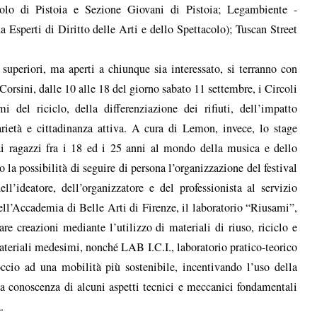
olo di Pistoia e Sezione Giovani di Pistoia; Legambiente -
Esperti di Diritto delle Arti e dello Spettacolo); Tuscan Street
e superiori, ma aperti a chiunque sia interessato, si terranno con
Corsini, dalle 10 alle 18 del giorno sabato 11 settembre, i Circoli
 del riciclo, della differenziazione dei rifiuti, dell’impatto
arietà e cittadinanza attiva. A cura di Lemon, invece, lo stage
i ragazzi fra i 18 ed i 25 anni al mondo della musica e dello
o la possibilità di seguire di persona l’organizzazione del festival
ell’ideatore, dell’organizzatore e del professionista al servizio
dell’Accademia di Belle Arti di Firenze, il laboratorio “Riusami”,
are creazioni mediante l’utilizzo di materiali di riuso, riciclo e
materiali medesimi, nonché LAB I.C.I., laboratorio pratico-teorico
occio ad una mobilità più sostenibile, incentivando l’uso della
la conoscenza di alcuni aspetti tecnici e meccanici fondamentali
.