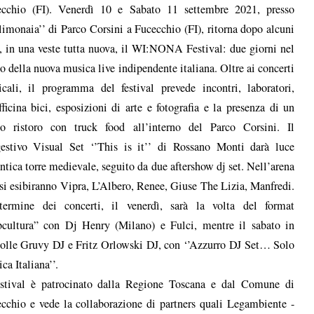
ecchio (FI). Venerdì 10 e Sabato 11 settembre 2021, presso
:limonaia’’ di Parco Corsini a Fucecchio (FI), ritorna dopo alcuni
, in una veste tutta nuova, il WI:NONA Festival: due giorni nel
o della nuova musica live indipendente italiana. Oltre ai concerti
cali, il programma del festival prevede incontri, laboratori,
fficina bici, esposizioni di arte e fotografia e la presenza di un
o ristoro con truck food all’interno del Parco Corsini. Il
estivo Visual Set ‘’This is it’’ di Rossano Monti darà luce
antica torre medievale, seguito da due aftershow dj set. Nell’arena
 si esibiranno Vipra, L’Albero, Renee, Giuse The Lizia, Manfredi.
termine dei concerti, il venerdì, sarà la volta del format
cultura” con Dj Henry (Milano) e Fulci, mentre il sabato in
olle Gruvy DJ e Fritz Orlowski DJ, con ‘’Azzurro DJ Set… Solo
ca Italiana’’.
estival è patrocinato dalla Regione Toscana e dal Comune di
cchio e vede la collaborazione di partners quali Legambiente -