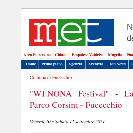
N
d
Area Fiorentina
Chianti
Empolese Valdelsa
Mugello
Pia
Home
Primo piano
Agenzia
Archivio
Top News
Comune di Fucecchio
"WI:NONA Festival" - La
Parco Corsini - Fucecchio
Venerdì 10 e Sabato 11 settembre 2021