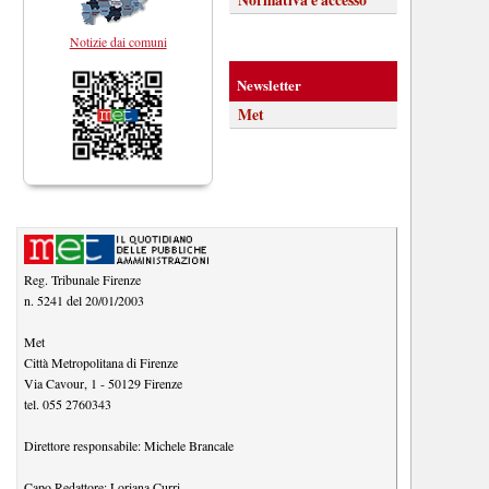
Notizie dai comuni
Newsletter
Met
Reg. Tribunale Firenze
n. 5241 del 20/01/2003
Met
Città Metropolitana di Firenze
Via Cavour, 1
-
50129
Firenze
tel.
055 2760343
Direttore responsabile:
Michele Brancale
Capo Redattore:
Loriana Curri