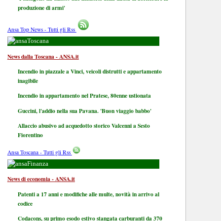
produzione di armi'
Ansa Top News - Tutti gli Rss
Toscana
News dalla Toscana - ANSA.it
Incendio in piazzale a Vinci, veicoli distrutti e appartamento
inagibile
Incendio in appartamento nel Pratese, 80enne ustionata
Guccini, l'addio nella sua Pavana. 'Buon viaggio babbo'
Allaccio abusivo ad acquedotto storico Valcenni a Sesto
Fiorentino
Ansa Toscana - Tutti gli Rss
Finanza
News di economia - ANSA.it
Patenti a 17 anni e modifiche alle multe, novità in arrivo al
codice
Codacons, su primo esodo estivo stangata carburanti da 370