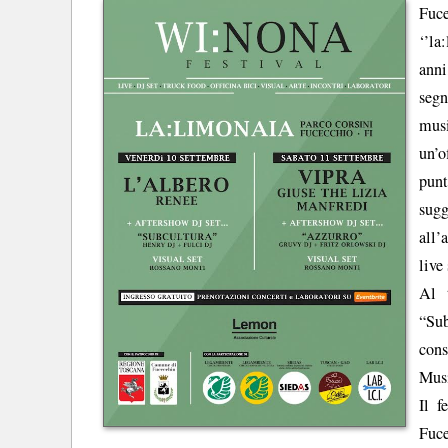
Fuc
‘’la
anni
segn
musi
un’o
punt
sugg
all’
live
Al 
“Sub
cons
Musi
Il f
Fuce