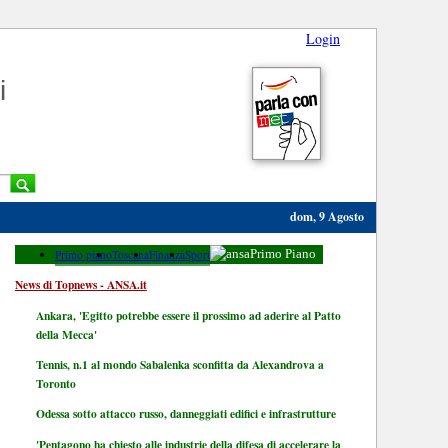
Login
i
dom, 9 Agosto
Primo piano
Toscana
Finanza
Sport
Primo Piano
News di Topnews - ANSA.it
Ankara, 'Egitto potrebbe essere il prossimo ad aderire al Patto
della Mecca'
Tennis, n.1 al mondo Sabalenka sconfitta da Alexandrova a
Toronto
Odessa sotto attacco russo, danneggiati edifici e infrastrutture
'Pentagono ha chiesto alle industrie della difesa di accelerare la