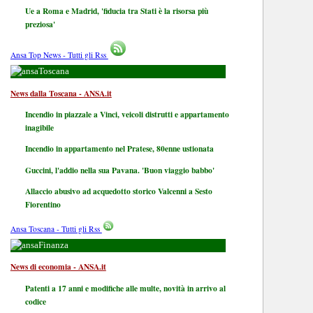
Ue a Roma e Madrid, 'fiducia tra Stati è la risorsa più
preziosa'
Ansa Top News - Tutti gli Rss
Toscana
News dalla Toscana - ANSA.it
Incendio in piazzale a Vinci, veicoli distrutti e appartamento
inagibile
Incendio in appartamento nel Pratese, 80enne ustionata
Guccini, l'addio nella sua Pavana. 'Buon viaggio babbo'
Allaccio abusivo ad acquedotto storico Valcenni a Sesto
Fiorentino
Ansa Toscana - Tutti gli Rss
Finanza
News di economia - ANSA.it
Patenti a 17 anni e modifiche alle multe, novità in arrivo al
codice