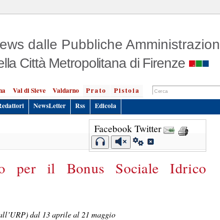
ews dalle Pubbliche Amministrazion
ella Città Metropolitana di Firenze
na
Val di Sieve
Valdarno
Prato
Pistoia
Redattori
NewsLetter
Rss
Edicola
Facebook
Twitter
o per il Bonus Sociale Idrico
 all’URP) dal 13 aprile al 21 maggio