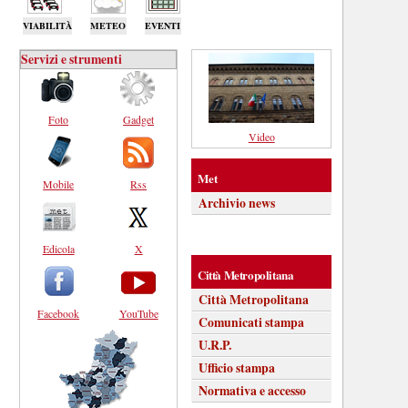
VIABILITÀ
METEO
EVENTI
Servizi e strumenti
Foto
Gadget
Video
Met
Mobile
Rss
Archivio news
Edicola
X
Città Metropolitana
Città Metropolitana
Facebook
YouTube
Comunicati stampa
U.R.P.
Ufficio stampa
Normativa e accesso