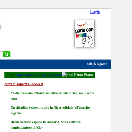
Login
i
sab, 8 Agosto
Primo piano
Toscana
Finanza
Sport
Primo Piano
News di Topnews - ANSA.it
Media iraniano diffonde un video di Khamenei, ma è senza
data
Un cittadino tedesco rapito in Niger affidato all'esercito
algerino
Drone ucraino esploso in Bulgaria, Sofia convoca
l'ambasciatore di Kiev