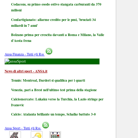
Codacons, su primo esodo estivo stangata carburanti da 370
milioni
Confartigianato: allarme credito per le pmi, 'bruciati 34
miliardi in 7 anni'
Bolzano prima per crescita davanti a Roma e Milano, la Valle
d'Aosta frena
Ansa Finanza - Tutti gli Rss
Sport
News di altri sport - ANSA.it
Tennis: Montreal, Darderi si qualifica per i quarti
Venezia, pari a Brest nell'ultimo test prima della stagione
Calciomercato: Lukaku verso la Turchia, la Lazio stringe per
Ivanovic
Calcio: Atalanta brillante un tempo, Schalke battuto 3-0
Ansa Sport - Tutti gli Rss