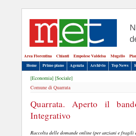
N
d
Area Fiorentina
Chianti
Empolese Valdelsa
Mugello
Pia
Home
Primo piano
Agenzia
Archivio
Top News
[Economia]
[Sociale]
Comune di Quarrata
Quarrata. Aperto il band
Integrativo
Raccolta delle domande online (per anziani e fragili