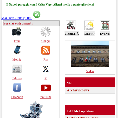
Il Napoli pareggia con il Celta Vigo, Allegri mette a punto gli schemi
Ansa Sport - Tutti gli Rss
Servizi e strumenti
VIABILITÀ
METEO
EVENTI
Foto
Gadget
Mobile
Rss
Video
Edicola
X
Met
Archivio news
Facebook
YouTube
Città Metropolitana
Città Metropolitana