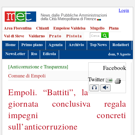
Login
News dalle Pubbliche Amministrazioni
della Città Metropolitana di Firenze
Area Fiorentina
Chianti
Empolese Valdelsa
Mugello
Piana
Val di Sieve
Valdarno
Prato
Pistoia
Home
Primo piano
Agenzia
Archivio
Top News
Redattori
NewsLetter
Rss
Edicola
dom, 9 Agosto
[Anticorruzione e Trasparenza]
Facebook
Comune di Empoli
Twitter
Empoli. “Battiti”, la
giornata conclusiva regala
impegni concreti
sull’anticorruzione