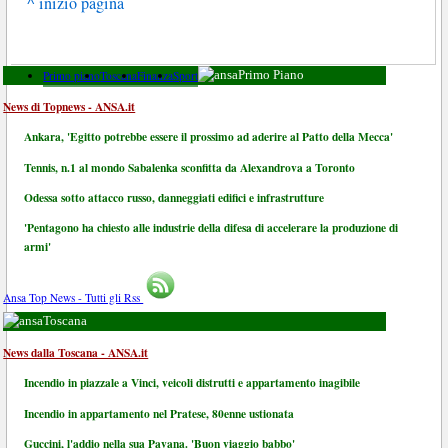
^ inizio pagina
Primo piano
Toscana
Finanza
Sport
Primo Piano
News di Topnews - ANSA.it
Ankara, 'Egitto potrebbe essere il prossimo ad aderire al Patto della Mecca'
Tennis, n.1 al mondo Sabalenka sconfitta da Alexandrova a Toronto
Odessa sotto attacco russo, danneggiati edifici e infrastrutture
'Pentagono ha chiesto alle industrie della difesa di accelerare la produzione di
armi'
Ansa Top News - Tutti gli Rss
Toscana
News dalla Toscana - ANSA.it
Incendio in piazzale a Vinci, veicoli distrutti e appartamento inagibile
Incendio in appartamento nel Pratese, 80enne ustionata
Guccini, l'addio nella sua Pavana. 'Buon viaggio babbo'