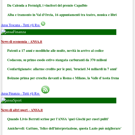
Da Calenda a Formigli, i vincitori del premio Capalbio
Alba e tramonto in Val d'Orcia, 16 appuntamenti tra teatro, musica e libri
Ansa Toscana - Tutti gli Rss
Finanza
News di economia - ANSA.it
Patenti a 17 anni e modifiche alle multe, novità in arrivo al codice
Codacons, su primo esodo estivo stangata carburanti da 370 milioni
Confartigianato: allarme credito per le pmi, 'bruciati 34 miliardi in 7 anni'
Bolzano prima per crescita davanti a Roma e Milano, la Valle d'Aosta frena
Ansa Finanza - Tutti gli Rss
Sport
News di altri sport - ANSA.it
Quando Livio Berruti scrisse per l'ANSA 'quei Giochi per cuori puliti'
Amichevoli: Gattuso, 'felice dell'interpretazione, questa Lazio può migliorare'