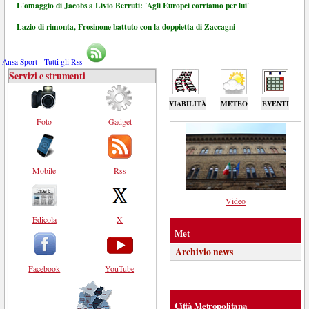
L'omaggio di Jacobs a Livio Berruti: 'Agli Europei corriamo per lui'
Lazio di rimonta, Frosinone battuto con la doppietta di Zaccagni
Ansa Sport - Tutti gli Rss
Servizi e strumenti
VIABILITÀ
METEO
EVENTI
Foto
Gadget
Mobile
Rss
Video
Edicola
X
Met
Archivio news
Facebook
YouTube
Città Metropolitana