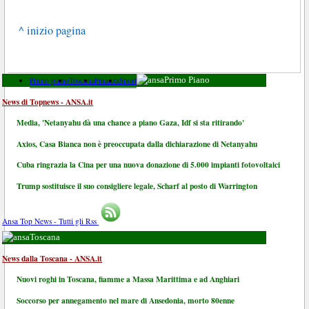
^ inizio pagina
Primo piano
Toscana
Finanza
Sport
Primo Piano
News di Topnews - ANSA.it
Media, 'Netanyahu dà una chance a piano Gaza, Idf si sta ritirando'
Axios, Casa Bianca non è preoccupata dalla dichiarazione di Netanyahu
Cuba ringrazia la Cina per una nuova donazione di 5.000 impianti fotovoltaici
Trump sostituisce il suo consigliere legale, Scharf al posto di Warrington
Ansa Top News - Tutti gli Rss
Toscana
News dalla Toscana - ANSA.it
Nuovi roghi in Toscana, fiamme a Massa Marittima e ad Anghiari
Soccorso per annegamento nel mare di Ansedonia, morto 80enne