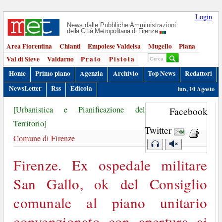
Login
News dalle Pubbliche Amministrazioni
della Città Metropolitana di Firenze
Area Fiorentina
Chianti
Empolese Valdelsa
Mugello
Piana
Val di Sieve
Valdarno
Prato
Pistoia
Home
Primo piano
Agenzia
Archivio
Top News
Redattori
NewsLetter
Rss
Edicola
lun, 10 Agosto
[Urbanistica e Pianificazione del
Facebook
Territorio]
Twitter
Comune di Firenze
Firenze. Ex ospedale militare
San Gallo, ok del Consiglio
comunale al piano unitario
convenzionato con apertura ai