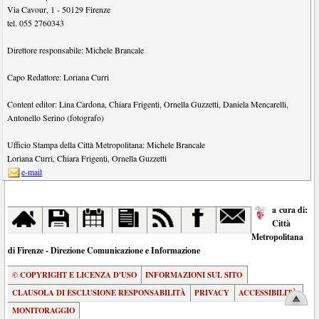
Via Cavour, 1
-
50129
Firenze
tel.
055 2760343
Direttore responsabile:
Michele Brancale
Capo Redattore:
Loriana Curri
Content editor:
Lina Cardona
,
Chiara Frigenti
,
Ornella Guzzetti
,
Daniela Mencarelli
,
Antonello Serino (fotografo)
Ufficio Stampa della Città Metropolitana:
Michele Brancale
Loriana Curri
,
Chiara Frigenti
,
Ornella Guzzetti
e-mail
a cura di:
Città
Metropolitana
di Firenze - Direzione Comunicazione e Informazione
© COPYRIGHT E LICENZA D'USO
INFORMAZIONI SUL SITO
CLAUSOLA DI ESCLUSIONE RESPONSABILITÀ
PRIVACY
ACCESSIBILITÀ
MONITORAGGIO