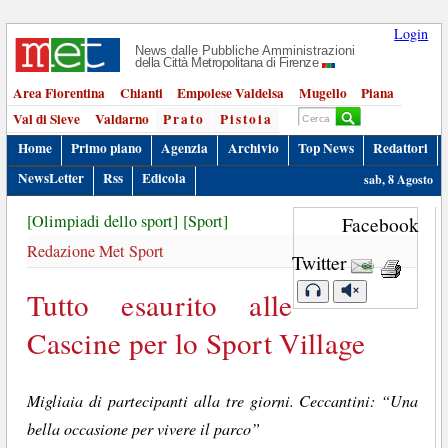
Login
News dalle Pubbliche Amministrazioni
della Città Metropolitana di Firenze
Area Fiorentina
Chianti
Empolese Valdelsa
Mugello
Piana
Val di Sieve
Valdarno
Prato
Pistoia
Home
Primo piano
Agenzia
Archivio
Top News
Redattori
NewsLetter
Rss
Edicola
sab, 8 Agosto
[Olimpiadi dello sport]
[Sport]
Facebook
Redazione Met Sport
Twitter
Tutto esaurito alle
Cascine per lo Sport Village
Migliaia di partecipanti alla tre giorni. Ceccantini: “Una
bella occasione per vivere il parco”