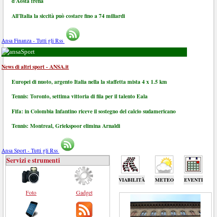
d'Aosta frena
All'Italia la siccità può costare fino a 74 miliardi
Ansa Finanza - Tutti gli Rss
Sport
News di altri sport - ANSA.it
Europei di nuoto, argento Italia nella la staffetta mista 4 x 1.5 km
Tennis: Toronto, settima vittoria di fila per il talento Eala
Fifa: in Colombia Infantino riceve il sostegno del calcio sudamericano
Tennis: Montreal, Griekspoor elimina Arnaldi
Ansa Sport - Tutti gli Rss
Servizi e strumenti
VIABILITÀ
METEO
EVENTI
Foto
Gadget