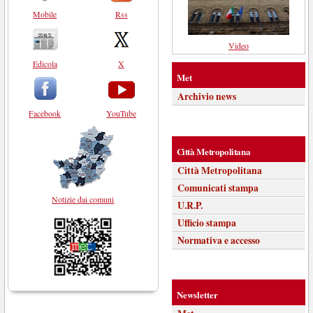
Mobile
Rss
Video
Edicola
X
Met
Archivio news
Facebook
YouTube
Città Metropolitana
Città Metropolitana
Comunicati stampa
Notizie dai comuni
U.R.P.
Ufficio stampa
Normativa e accesso
Newsletter