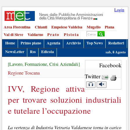
Login
News dalle Pubbliche Amministrazioni
della Città Metropolitana di Firenze
Area Fiorentina
Chianti
Empolese Valdelsa
Mugello
Piana
Val di Sieve
Valdarno
Prato
Pistoia
Home
Primo piano
Agenzia
Archivio
Top News
Redattori
NewsLetter
Rss
Edicola
sab, 8 Agosto
[Lavoro, Formazione, Crisi Aziendali]
Facebook
Regione Toscana
Twitter
IVV, Regione attiva
per trovare soluzioni industriali
e tutelare l’occupazione
La vertenza di Industria Vetraria Valdarnese torna in carico