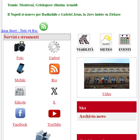
Tennis: Montreal, Griekspoor elimina Arnaldi
Il Napoli si muove per Badiashile e Gabriel Jesus, la Juve insiste su Zirkzee
Ansa Sport - Tutti gli Rss
Servizi e strumenti
VIABILITÀ
METEO
EVENTI
Foto
Gadget
Mobile
Rss
Video
Edicola
X
Met
Archivio news
Facebook
YouTube