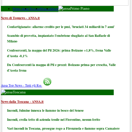
Primo piano
Toscana
Finanza
Sport
Primo Piano
News di Topnews - ANSA.it
Confartigianato: allarme credito per le pmi, 'bruciati 34 miliardi in 7 anni'
Scambio di provetta, impiantato l'embrione sbagliato al San Raffaele di
Milano
Confesercenti, la mappa del Pil 2026: prima Bolzano +1,8%, frena Valle
d'Aosta -0,1%
Da Confesercenti la mappa di Pil e prezzi: Bolzano prima per crescita, Valle
d'Aosta frena
Ansa Top News - Tutti gli Rss
Toscana
News dalla Toscana - ANSA.it
Incendi, fulmine innesca le fiamme in bosco del Senese
Incendi, crolla tetto di azienda tessile nel Fiorentino, nessun ferito
Vari incendi in Toscana, prosegue rogo a Firenzuola e fiamme sopra Camaiore