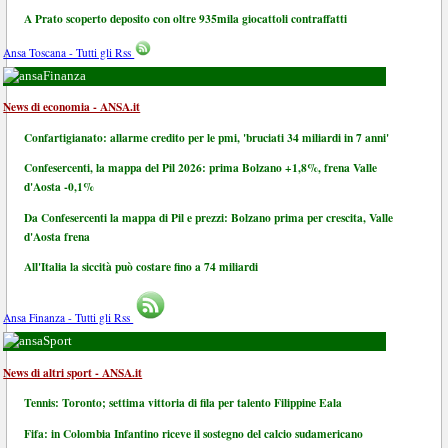
A Prato scoperto deposito con oltre 935mila giocattoli contraffatti
Ansa Toscana - Tutti gli Rss
Finanza
News di economia - ANSA.it
Confartigianato: allarme credito per le pmi, 'bruciati 34 miliardi in 7 anni'
Confesercenti, la mappa del Pil 2026: prima Bolzano +1,8%, frena Valle
d'Aosta -0,1%
Da Confesercenti la mappa di Pil e prezzi: Bolzano prima per crescita, Valle
d'Aosta frena
All'Italia la siccità può costare fino a 74 miliardi
Ansa Finanza - Tutti gli Rss
Sport
News di altri sport - ANSA.it
Tennis: Toronto; settima vittoria di fila per talento Filippine Eala
Fifa: in Colombia Infantino riceve il sostegno del calcio sudamericano