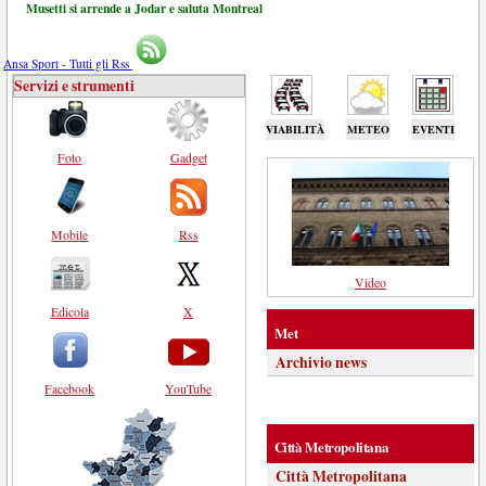
Musetti si arrende a Jodar e saluta Montreal
Ansa Sport - Tutti gli Rss
Servizi e strumenti
VIABILITÀ
METEO
EVENTI
Foto
Gadget
Mobile
Rss
Video
Edicola
X
Met
Archivio news
Facebook
YouTube
Città Metropolitana
Città Metropolitana