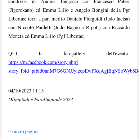
condivisa da Andrea Tangocci con Francesco Paleri
(Jigorokano) ed Emma Lillo e Angelo Bongini della Pgf
Libertas; terzi a pari merito Daniele Pierguidi (Judo Incisa)
con Niccolò Pardelli (Judo Bagno a Ripoli) con Riccardo
Moneta ed Emma Lillo (Pgf Libertas).
QUI la fotogallery dell'evento:
https://m.facebook.com/story.php?
story_fbid=pfbid0nnM7G6GNJJyizcpEwPXqAgjBqNSoWyb8
04/10/2023 11.15
Olimpiadi e Paralimpiade 2023
^ inizio pagina