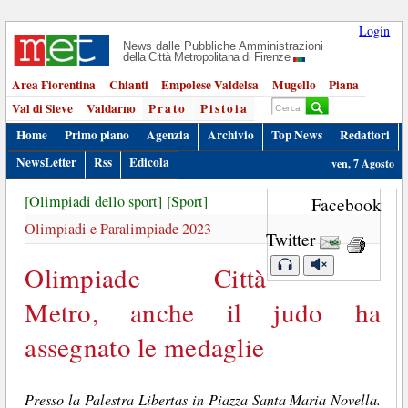
Login
News dalle Pubbliche Amministrazioni
della Città Metropolitana di Firenze
Area Fiorentina
Chianti
Empolese Valdelsa
Mugello
Piana
Val di Sieve
Valdarno
Prato
Pistoia
Home
Primo piano
Agenzia
Archivio
Top News
Redattori
NewsLetter
Rss
Edicola
ven, 7 Agosto
[Olimpiadi dello sport]
[Sport]
Facebook
Olimpiadi e Paralimpiade 2023
Twitter
Olimpiade Città
Metro, anche il judo ha
assegnato le medaglie
Presso la Palestra Libertas in Piazza Santa Maria Novella.