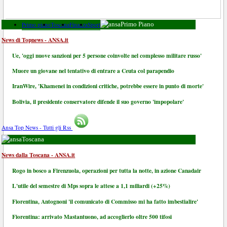
Primo piano
Toscana
Finanza
Sport
Primo Piano
News di Topnews - ANSA.it
Ue, 'oggi nuove sanzioni per 5 persone coinvolte nel complesso militare russo'
Muore un giovane nel tentativo di entrare a Ceuta col parapendio
IranWire, 'Khamenei in condizioni critiche, potrebbe essere in punto di morte'
Bolivia, il presidente conservatore difende il suo governo 'impopolare'
Ansa Top News - Tutti gli Rss
Toscana
News dalla Toscana - ANSA.it
Rogo in bosco a Firenzuola, operazioni per tutta la notte, in azione Canadair
L'utile del semestre di Mps sopra le attese a 1,1 miliardi (+25%)
Fiorentina, Antognoni 'il comunicato di Commisso mi ha fatto imbestialire'
Fiorentina: arrivato Mastantuono, ad accoglierlo oltre 500 tifosi