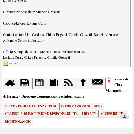
tel.
055 2760343
Direttore responsabile:
Michele Brancale
Capo Redattore:
Loriana Curri
Content editor:
Lina Cardona
,
Chiara Frigenti
,
Ornella Guzzetti
,
Daniela Mencarelli
,
Antonello Serino (fotografo)
Ufficio Stampa della Città Metropolitana:
Michele Brancale
Loriana Curri
,
Chiara Frigenti
,
Ornella Guzzetti
e-mail
a cura di:
Città
Metropolitana
di Firenze - Direzione Comunicazione e Informazione
© COPYRIGHT E LICENZA D'USO
INFORMAZIONI SUL SITO
CLAUSOLA DI ESCLUSIONE RESPONSABILITÀ
PRIVACY
ACCESSIBILITÀ
MONITORAGGIO