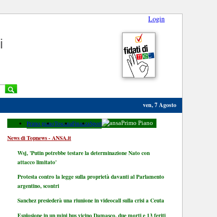
Login
i
ven, 7 Agosto
Primo piano
Toscana
Finanza
Sport
Primo Piano
News di Topnews - ANSA.it
Wsj, 'Putin potrebbe testare la determinazione Nato con
attacco limitato'
Protesta contro la legge sulla proprietà davanti al Parlamento
argentino, scontri
Sanchez presiederà una riunione in videocall sulla crisi a Ceuta
Esplosione in un mini bus vicino Damasco, due morti e 13 feriti