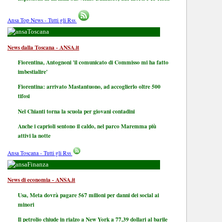
Ansa Top News - Tutti gli Rss
Toscana
News dalla Toscana - ANSA.it
Fiorentina, Antognoni 'il comunicato di Commisso mi ha fatto
imbestialire'
Fiorentina: arrivato Mastantuono, ad accoglierlo oltre 500
tifosi
Nel Chianti torna la scuola per giovani contadini
Anche i caprioli sentono il caldo, nel parco Maremma più
attivi la notte
Ansa Toscana - Tutti gli Rss
Finanza
News di economia - ANSA.it
Usa, Meta dovrà pagare 567 milioni per danni dei social ai
minori
Il petrolio chiude in rialzo a New York a 77,39 dollari al barile