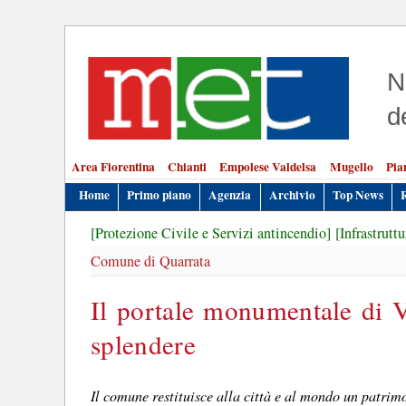
N
d
Area Fiorentina
Chianti
Empolese Valdelsa
Mugello
Pia
Home
Primo piano
Agenzia
Archivio
Top News
[Protezione Civile e Servizi antincendio]
[Infrastrutt
Comune di Quarrata
Il portale monumentale di V
splendere
Il comune restituisce alla città e al mondo un patri