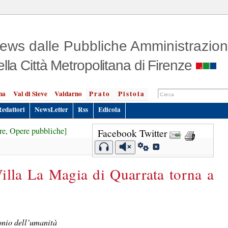
ews dalle Pubbliche Amministrazion
ella Città Metropolitana di Firenze
na
Val di Sieve
Valdarno
Prato
Pistoia
Redattori
NewsLetter
Rss
Edicola
ure, Opere pubbliche]
Facebook
Twitter
illa La Magia di Quarrata torna a
monio dell’umanità