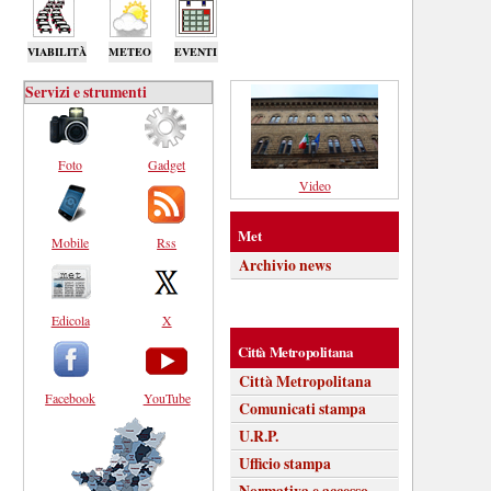
VIABILITÀ
METEO
EVENTI
Servizi e strumenti
Foto
Gadget
Video
Met
Mobile
Rss
Archivio news
Edicola
X
Città Metropolitana
Città Metropolitana
Facebook
YouTube
Comunicati stampa
U.R.P.
Ufficio stampa
Normativa e accesso