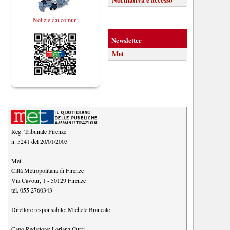
Notizie dai comuni
Newsletter
Met
Reg. Tribunale Firenze
n. 5241 del 20/01/2003
Met
Città Metropolitana di Firenze
Via Cavour, 1
-
50129
Firenze
tel.
055 2760343
Direttore responsabile:
Michele Brancale
Capo Redattore:
Loriana Curri