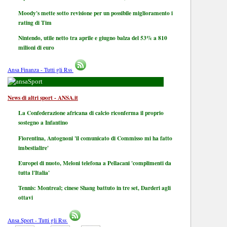
Moody's mette sotto revisione per un possibile miglioramento i
rating di Tim
Nintendo, utile netto tra aprile e giugno balza del 53% a 810
milioni di euro
Ansa Finanza - Tutti gli Rss
Sport
News di altri sport - ANSA.it
La Confederazione africana di calcio riconferma il proprio
sostegno a Infantino
Fiorentina, Antognoni 'il comunicato di Commisso mi ha fatto
imbestialire'
Europei di nuoto, Meloni telefona a Pellacani 'complimenti da
tutta l'Italia'
Tennis: Montreal; cinese Shang battuto in tre set, Darderi agli
ottavi
Ansa Sport - Tutti gli Rss