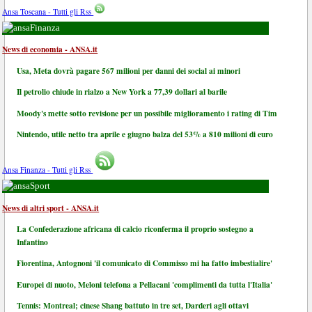
Ansa Toscana - Tutti gli Rss
Finanza
News di economia - ANSA.it
Usa, Meta dovrà pagare 567 milioni per danni dei social ai minori
Il petrolio chiude in rialzo a New York a 77,39 dollari al barile
Moody's mette sotto revisione per un possibile miglioramento i rating di Tim
Nintendo, utile netto tra aprile e giugno balza del 53% a 810 milioni di euro
Ansa Finanza - Tutti gli Rss
Sport
News di altri sport - ANSA.it
La Confederazione africana di calcio riconferma il proprio sostegno a
Infantino
Fiorentina, Antognoni 'il comunicato di Commisso mi ha fatto imbestialire'
Europei di nuoto, Meloni telefona a Pellacani 'complimenti da tutta l'Italia'
Tennis: Montreal; cinese Shang battuto in tre set, Darderi agli ottavi