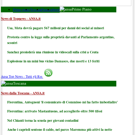
Primo piano
Toscana
Finanza
Sport
Primo Piano
News di Topnews - ANSA.it
Usa, Meta dovrà pagare 567 milioni per danni dei social ai minori
Protesta contro la legge sulla proprietà davanti al Parlamento argentino,
scontri
Sanchez presiederà una riunione in videocall sulla crisi a Ceuta
Esplosione in un mini bus vicino Damasco, due morti e 13 feriti
Ansa Top News - Tutti gli Rss
Toscana
News dalla Toscana - ANSA.it
Fiorentina, Antognoni 'il comunicato di Commisso mi ha fatto imbestialire'
Fiorentina: arrivato Mastantuono, ad accoglierlo oltre 500 tifosi
Nel Chianti torna la scuola per giovani contadini
Anche i caprioli sentono il caldo, nel parco Maremma più attivi la notte