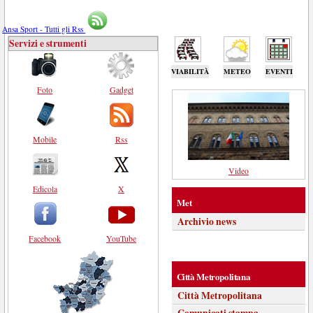
Ansa Sport - Tutti gli Rss
Servizi e strumenti
VIABILITÀ
METEO
EVENTI
Foto
Gadget
Mobile
Rss
Video
Edicola
X
Met
Archivio news
Facebook
YouTube
Città Metropolitana
Città Metropolitana
Comunicati stampa