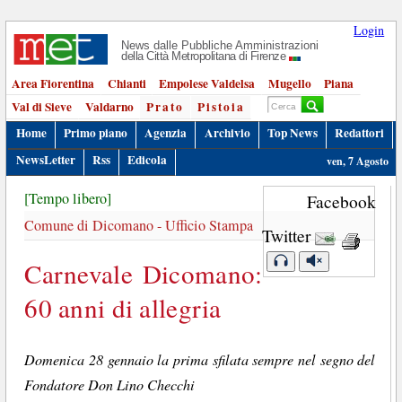
Login
News dalle Pubbliche Amministrazioni
della Città Metropolitana di Firenze
Area Fiorentina
Chianti
Empolese Valdelsa
Mugello
Piana
Val di Sieve
Valdarno
Prato
Pistoia
Home
Primo piano
Agenzia
Archivio
Top News
Redattori
NewsLetter
Rss
Edicola
ven, 7 Agosto
[Tempo libero]
Facebook
Comune di Dicomano - Ufficio Stampa
Twitter
Carnevale Dicomano:
60 anni di allegria
Domenica 28 gennaio la prima sfilata sempre nel segno del
Fondatore Don Lino Checchi