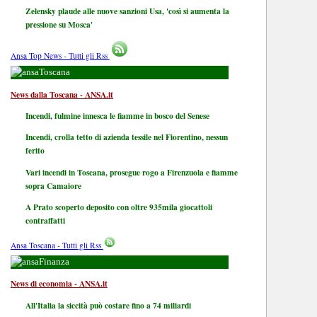
Zelensky plaude alle nuove sanzioni Usa, 'così si aumenta la
pressione su Mosca'
Ansa Top News - Tutti gli Rss
Toscana
News dalla Toscana - ANSA.it
Incendi, fulmine innesca le fiamme in bosco del Senese
Incendi, crolla tetto di azienda tessile nel Fiorentino, nessun
ferito
Vari incendi in Toscana, prosegue rogo a Firenzuola e fiamme
sopra Camaiore
A Prato scoperto deposito con oltre 935mila giocattoli
contraffatti
Ansa Toscana - Tutti gli Rss
Finanza
News di economia - ANSA.it
All'Italia la siccità può costare fino a 74 miliardi