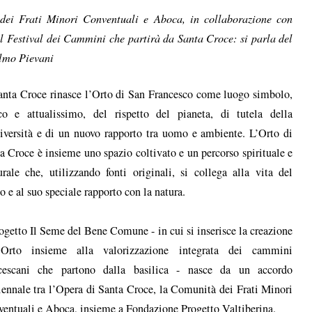
ei Frati Minori Conventuali e Aboca, in collaborazione con
l Festival dei Cammini che partirà da Santa Croce: si parla del
elmo Pievani
anta Croce rinasce l’Orto di San Francesco come luogo simbolo,
co e attualissimo, del rispetto del pianeta, di tutela della
iversità e di un nuovo rapporto tra uomo e ambiente. L’Orto di
a Croce è insieme uno spazio coltivato e un percorso spirituale e
urale che, utilizzando fonti originali, si collega alla vita del
o e al suo speciale rapporto con la natura.
rogetto Il Seme del Bene Comune - in cui si inserisce la creazione
l’Orto insieme alla valorizzazione integrata dei cammini
ncescani che partono dalla basilica - nasce da un accordo
iennale tra l’Opera di Santa Croce, la Comunità dei Frati Minori
entuali e Aboca, insieme a Fondazione Progetto Valtiberina.