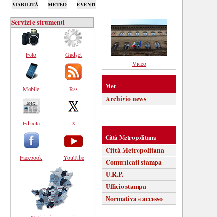
VIABILITÀ
METEO
EVENTI
Servizi e strumenti
Foto
Gadget
Video
Met
Mobile
Rss
Archivio news
Edicola
X
Città Metropolitana
Città Metropolitana
Facebook
YouTube
Comunicati stampa
U.R.P.
Ufficio stampa
Normativa e accesso
Notizie dai comuni