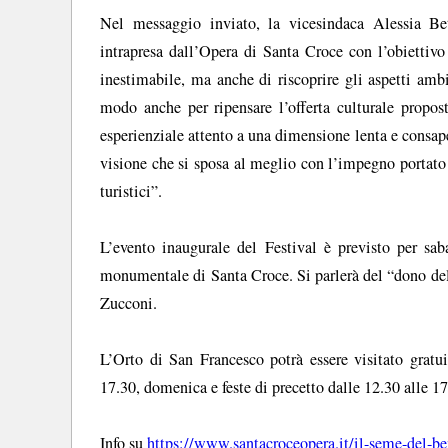
Nel messaggio inviato, la vicesindaca Alessia Bet
intrapresa dall’Opera di Santa Croce con l’obiettiv
inestimabile, ma anche di riscoprire gli aspetti amb
modo anche per ripensare l’offerta culturale propost
esperienziale attento a una dimensione lenta e consa
visione che si sposa al meglio con l’impegno portato
turistici”.
L’evento inaugurale del Festival è previsto per sa
monumentale di Santa Croce. Si parlerà del “dono de
Zucconi.
L’Orto di San Francesco potrà essere visitato gratui
17.30, domenica e feste di precetto dalle 12.30 alle 1
Info su
https://www.santacroceopera.it/il-seme-del-b