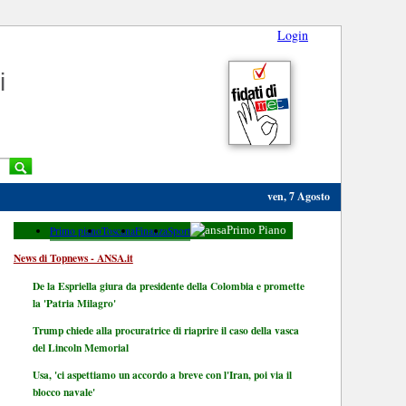
Login
i
ven, 7 Agosto
Primo piano
Toscana
Finanza
Sport
Primo Piano
News di Topnews - ANSA.it
De la Espriella giura da presidente della Colombia e promette
la 'Patria Milagro'
Trump chiede alla procuratrice di riaprire il caso della vasca
del Lincoln Memorial
Usa, 'ci aspettiamo un accordo a breve con l'Iran, poi via il
blocco navale'