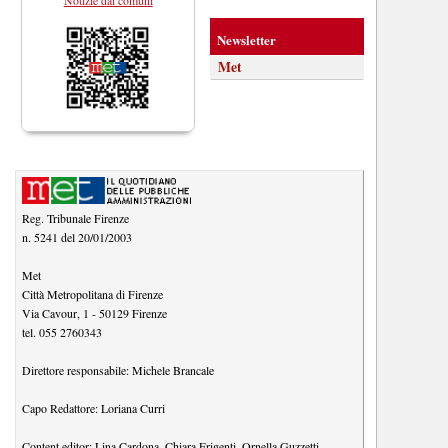
Newsletter
Met
Reg. Tribunale Firenze
n. 5241 del 20/01/2003
Met
Città Metropolitana di Firenze
Via Cavour, 1
-
50129
Firenze
tel.
055 2760343
Direttore responsabile:
Michele Brancale
Capo Redattore:
Loriana Curri
Content editor:
Lina Cardona
,
Chiara Frigenti
,
Ornella Guzzetti
,