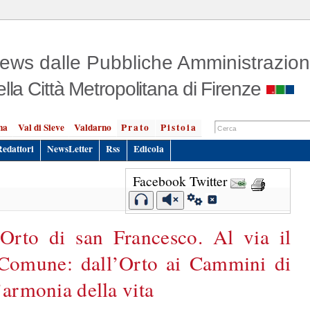
ews dalle Pubbliche Amministrazion
ella Città Metropolitana di Firenze
na
Val di Sieve
Valdarno
Prato
Pistoia
Redattori
NewsLetter
Rss
Edicola
Facebook
Twitter
’Orto di san Francesco. Al via il
 Comune: dall’Orto ai Cammini di
’armonia della vita