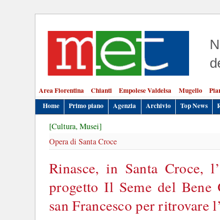
N
d
Area Fiorentina
Chianti
Empolese Valdelsa
Mugello
Pia
Home
Primo piano
Agenzia
Archivio
Top News
[Cultura, Musei]
Opera di Santa Croce
Rinasce, in Santa Croce, l
progetto Il Seme del Bene
san Francesco per ritrovare l