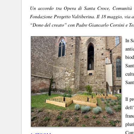
Un accordo tra Opera di Santa Croce, Comunità d
Fondazione Progetto Valtiberina. Il 18 maggio, via a
“Dono del creato” con Padre Giancarlo Corsini e T
In S
anti
biod
Sant
cult
Sant
Il p
del
fra
plur
Conv