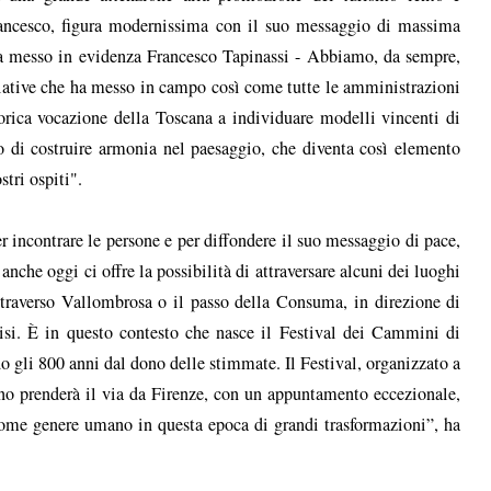
rancesco, figura modernissima con il suo messaggio di massima
ha messo in evidenza Francesco Tapinassi - Abbiamo, da sempre,
ziative che ha messo in campo così come tutte le amministrazioni
orica vocazione della Toscana a individuare modelli vincenti di
o di costruire armonia nel paesaggio, che diventa così elemento
stri ospiti".
r incontrare le persone e per diffondere il suo messaggio di pace,
che oggi ci offre la possibilità di attraversare alcuni dei luoghi
attraverso Vallombrosa o il passo della Consuma, in direzione di
isi. È in questo contesto che nasce il Festival dei Cammini di
 gli 800 anni dal dono delle stimmate. Il Festival, organizzato a
no prenderà il via da Firenze, con un appuntamento eccezionale,
o come genere umano in questa epoca di grandi trasformazioni”, ha