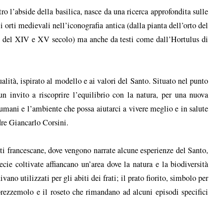
etro l’abside della basilica, nasce da una ricerca approfondita sulle
i orti medievali nell’iconografia antica (dalla pianta dell’orto del
i del XIV e XV secolo) ma anche da testi come dall’Hortulus di
alità, ispirato al modello e ai valori del Santo. Situato nel punto
n invito a riscoprire l’equilibrio con la natura, per una nuova
 umani e l’ambiente che possa aiutarci a vivere meglio e in salute
re Giancarlo Corsini.
nti francescane, dove vengono narrate alcune esperienze del Santo,
cie coltivate affiancano un’area dove la natura e la biodiversità
vano utilizzati per gli abiti dei frati; il prato fiorito, simbolo per
 prezzemolo e il roseto che rimandano ad alcuni episodi specifici