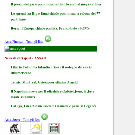
Il prezzo del gas è poco mosso sotto i 56 euro al megawattora
Lo spread tra Btp e Bund chiude poco mosso a ridosso dei 77
punti base
Borsa: l'Europa chiude positiva, Francoforte +0,69%
Ansa Finanza - Tutti gli Rss
Sport
News di altri sport - ANSA.it
Fifa: in Colombia Infantino riceve il sostegno del calcio
sudamericano
Tennis: Montreal, Griekspoor elimina Arnaldi
Il Napoli si muove per Badiashile e Gabriel Jesus, la Juve
insiste su Zirkzee
LaLiga, Luca Zidane lascia il Granada e passa al Leganés
Ansa Sport - Tutti gli Rss