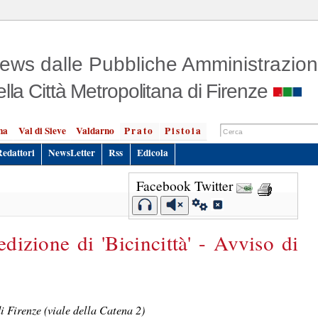
ews dalle Pubbliche Amministrazion
ella Città Metropolitana di Firenze
na
Val di Sieve
Valdarno
Prato
Pistoia
Redattori
NewsLetter
Rss
Edicola
Facebook
Twitter
edizione di 'Bicincittà' - Avviso di
i Firenze (viale della Catena 2)