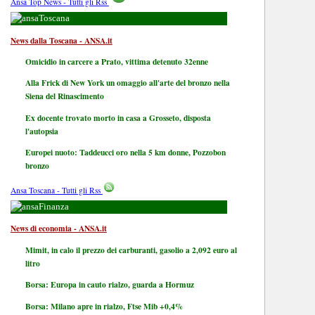
Ansa Top News - Tutti gli Rss
Toscana
News dalla Toscana - ANSA.it
Omicidio in carcere a Prato, vittima detenuto 32enne
Alla Frick di New York un omaggio all'arte del bronzo nella
Siena del Rinascimento
Ex docente trovato morto in casa a Grosseto, disposta
l'autopsia
Europei nuoto: Taddeucci oro nella 5 km donne, Pozzobon
bronzo
Ansa Toscana - Tutti gli Rss
Finanza
News di economia - ANSA.it
Mimit, in calo il prezzo dei carburanti, gasolio a 2,092 euro al
litro
Borsa: Europa in cauto rialzo, guarda a Hormuz
Borsa: Milano apre in rialzo, Ftse Mib +0,4%