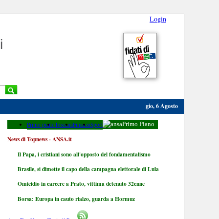
Login
i
gio, 6 Agosto
Primo piano
Toscana
Finanza
Sport
Primo Piano
News di Topnews - ANSA.it
Il Papa, i cristiani sono all'opposto del fondamentalismo
Brasile, si dimette il capo della campagna elettorale di Lula
Omicidio in carcere a Prato, vittima detenuto 32enne
Borsa: Europa in cauto rialzo, guarda a Hormuz