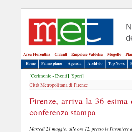
N
d
Area Fiorentina
Chianti
Empolese Valdelsa
Mugello
Pia
Home
Primo piano
Agenzia
Archivio
Top News
[Cerimonie - Eventi]
[Sport]
Città Metropolitana di Firenze
Firenze, arriva la 36 esima 
conferenza stampa
Martedì 21 maggio, alle ore 12, presso le Pavoniere d