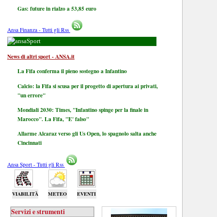
Gas: future in rialzo a 53,85 euro
Ansa Finanza - Tutti gli Rss
Sport
News di altri sport - ANSA.it
La Fifa conferma il pieno sostegno a Infantino
Calcio: la Fifa si scusa per il progetto di apertura ai privati,
"un errore"
Mondiali 2030: Times, "Infantino spinge per la finale in
Marocco". La Fifa, "E' falso"
Allarme Alcaraz verso gli Us Open, lo spagnolo salta anche
Cincinnati
Ansa Sport - Tutti gli Rss
VIABILITÀ
METEO
EVENTI
Servizi e strumenti