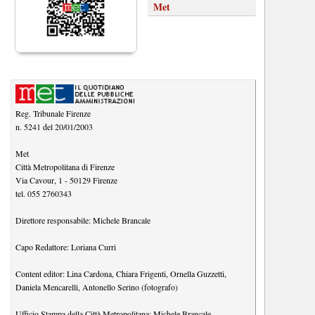
Met
Reg. Tribunale Firenze
n. 5241 del 20/01/2003
Met
Città Metropolitana di Firenze
Via Cavour, 1
-
50129
Firenze
tel.
055 2760343
Direttore responsabile:
Michele Brancale
Capo Redattore:
Loriana Curri
Content editor:
Lina Cardona
,
Chiara Frigenti
,
Ornella Guzzetti
,
Daniela Mencarelli
,
Antonello Serino (fotografo)
Ufficio Stampa della Città Metropolitana:
Michele Brancale