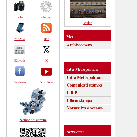
Foto
Gadget
Video
Met
Mobile
Rss
Archivio news
Edicola
X
Città Metropolitana
Città Metropolitana
Facebook
YouTube
Comunicati stampa
U.R.P.
Ufficio stampa
Normativa e accesso
Notizie dai comuni
Newsletter