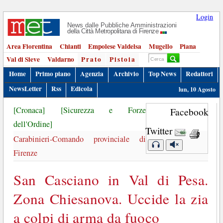
Login
News dalle Pubbliche Amministrazioni
della Città Metropolitana di Firenze
Area Fiorentina
Chianti
Empolese Valdelsa
Mugello
Piana
Val di Sieve
Valdarno
Prato
Pistoia
Home
Primo piano
Agenzia
Archivio
Top News
Redattori
NewsLetter
Rss
Edicola
lun, 10 Agosto
[Cronaca]
[Sicurezza e Forze
Facebook
dell'Ordine]
Twitter
Carabinieri-Comando provinciale di
Firenze
San Casciano in Val di Pesa.
Zona Chiesanova. Uccide la zia
a colpi di arma da fuoco