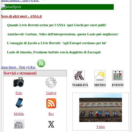
Sport
News di altri sport - ANSA.it
Quando Livio Berruti scrisse per l'ANSA 'quei Giochi per cuori puliti'
Amichevoli: Gattuso, 'felice dell'interpretazione, questa Lazio può migliorare'
L'omaggio di Jacobs a Livio Berruti: 'Agli Europei corriamo per lui'
Lazio di rimonta, Frosinone battuto con la doppietta di Zaccagni
Ansa Sport - Tutti gli Rss
Servizi e strumenti
VIABILITÀ
METEO
EVENTI
Foto
Gadget
Mobile
Rss
Video