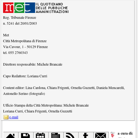
Reg. Tribunale Firenze
n. 5241 del 20/01/2003
Met
Città Metropolitana di Firenze
Via Cavour, 1
-
50129
Firenze
tel.
055 2760343
Direttore responsabile:
Michele Brancale
Capo Redattore:
Loriana Curri
Content editor:
Lina Cardona
,
Chiara Frigenti
,
Ornella Guzzetti
,
Daniela Mencarelli
,
Antonello Serino (fotografo)
Ufficio Stampa della Città Metropolitana:
Michele Brancale
Loriana Curri
,
Chiara Frigenti
,
Ornella Guzzetti
e-mail
a cura di: