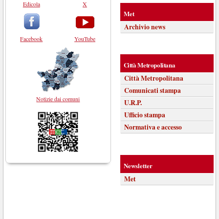
Edicola
X
Met
Archivio news
Facebook
YouTube
Città Metropolitana
Città Metropolitana
Comunicati stampa
Notizie dai comuni
U.R.P.
Ufficio stampa
Normativa e accesso
Newsletter
Met