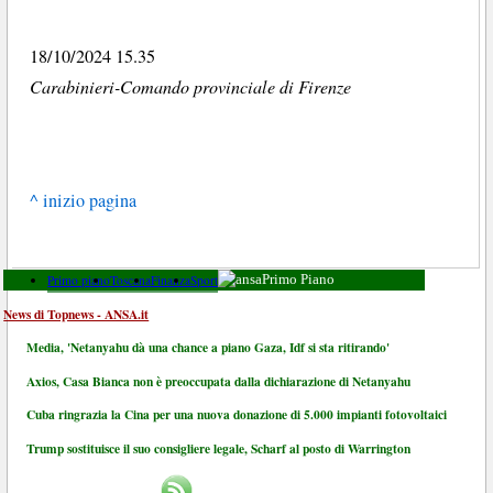
18/10/2024 15.35
Carabinieri-Comando provinciale di Firenze
^ inizio pagina
Primo piano
Toscana
Finanza
Sport
Primo Piano
News di Topnews - ANSA.it
Media, 'Netanyahu dà una chance a piano Gaza, Idf si sta ritirando'
Axios, Casa Bianca non è preoccupata dalla dichiarazione di Netanyahu
Cuba ringrazia la Cina per una nuova donazione di 5.000 impianti fotovoltaici
Trump sostituisce il suo consigliere legale, Scharf al posto di Warrington