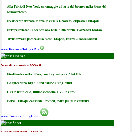
Alla Frick di New York un omaggio all'arte del bronzo nella Siena del
Rinascimento
Ex docente trovato morto in casa a Grosseto, disposta l'autopsia
Europei nuoto: Taddeucci oro nella 5 km donne, Pozzobon bronzo
Treno investe pecore sulla Siena-Empoli, ritardi e cancellazioni
Ansa Toscana - Tutti gli Rss
Finanza
News di economia - ANSA.it
Pirelli entra nella difesa, con il cybertyre e Abet Hts
Lo spread tra Btp e Bund chiude a 77,1 punti
Gas in netto calo, future scendono a 53,32 euro
Borsa: Europa consolida i record, indici piatti in chiusura
Ansa Finanza - Tutti gli Rss
Sport
News di altri sport - ANSA.it