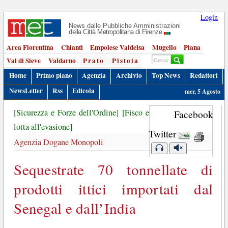
Login
News dalle Pubbliche Amministrazioni
della Città Metropolitana di Firenze
Area Fiorentina
Chianti
Empolese Valdelsa
Mugello
Piana
Val di Sieve
Valdarno
Prato
Pistoia
Home
Primo piano
Agenzia
Archivio
Top News
Redattori
NewsLetter
Rss
Edicola
mer, 5 Agosto
[Sicurezza e Forze dell'Ordine]
[Fisco e
Facebook
lotta all'evasione]
Twitter
Agenzia Dogane Monopoli
Sequestrate 70 tonnellate di
prodotti ittici importati dal
Senegal e dall’India