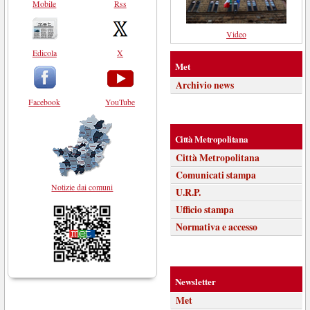
Mobile
Rss
Video
Edicola
X
Met
Archivio news
Facebook
YouTube
Città Metropolitana
Città Metropolitana
Comunicati stampa
Notizie dai comuni
U.R.P.
Ufficio stampa
Normativa e accesso
Newsletter
Met