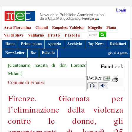
Login
News dalle Pubbliche Amministrazioni
della Città Metropolitana di Firenze
Area Fiorentina
Chianti
Empolese Valdelsa
Mugello
Piana
Val di Sieve
Valdarno
Prato
Pistoia
Home
Primo piano
Agenzia
Archivio
Top News
Redattori
NewsLetter
Rss
Edicola
gio, 6 Agosto
[Centenario nascita di don Lorenzo
Facebook
Milani]
Twitter
Comune di Firenze
Firenze. Giornata per
l’eliminazione della violenza
contro le donne, gli
appuntamenti di lunedì 25