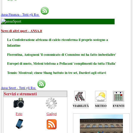
Ansa Finanza - Tutti gli Rss
Sport
News di altri sport - ANSA.it
La Confederazione africana di calcio riconferma il proprio sostegno a
Infantino
Fiorentina, Antognoni 'il comunicato di Commisso mi ha fatto imbestialire'
Europei di nuoto, Meloni telefona a Pellacani 'complimenti da tutta l'Italia'
Tennis: Montreal; cinese Shang battuto in tre set, Darderi agli ottavi
Ansa Sport - Tutti gli Rss
Servizi e strumenti
VIABILITÀ
METEO
EVENTI
Foto
Gadget