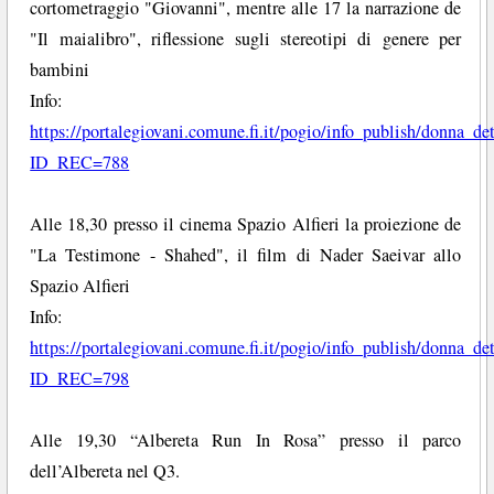
cortometraggio "Giovanni", mentre alle 17 la narrazione de
"Il maialibro", riflessione sugli stereotipi di genere per
bambini
Info:
https://portalegiovani.comune.fi.it/pogio/info_publish/donna_de
ID_REC=788
Alle 18,30 presso il cinema Spazio Alfieri la proiezione de
"La Testimone - Shahed", il film di Nader Saeivar allo
Spazio Alfieri
Info:
https://portalegiovani.comune.fi.it/pogio/info_publish/donna_de
ID_REC=798
Alle 19,30 “Albereta Run In Rosa” presso il parco
dell’Albereta nel Q3.