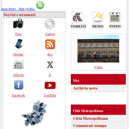
Ansa Sport - Tutti gli Rss
Servizi e strumenti
VIABILITÀ
METEO
EVENTI
Foto
Gadget
Mobile
Rss
Video
Edicola
X
Met
Archivio news
Facebook
YouTube
Città Metropolitana
Città Metropolitana
Comunicati stampa