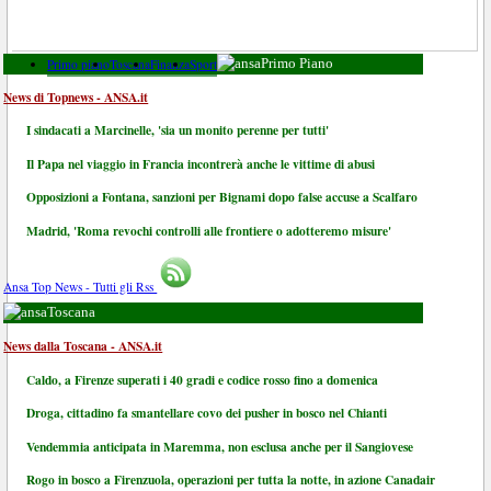
Primo piano
Toscana
Finanza
Sport
Primo Piano
News di Topnews - ANSA.it
I sindacati a Marcinelle, 'sia un monito perenne per tutti'
Il Papa nel viaggio in Francia incontrerà anche le vittime di abusi
Opposizioni a Fontana, sanzioni per Bignami dopo false accuse a Scalfaro
Madrid, 'Roma revochi controlli alle frontiere o adotteremo misure'
Ansa Top News - Tutti gli Rss
Toscana
News dalla Toscana - ANSA.it
Caldo, a Firenze superati i 40 gradi e codice rosso fino a domenica
Droga, cittadino fa smantellare covo dei pusher in bosco nel Chianti
Vendemmia anticipata in Maremma, non esclusa anche per il Sangiovese
Rogo in bosco a Firenzuola, operazioni per tutta la notte, in azione Canadair