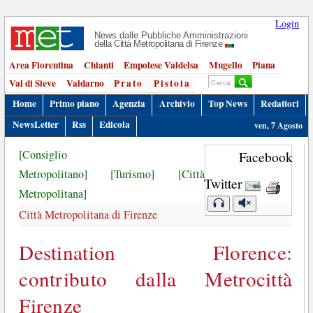
Login
News dalle Pubbliche Amministrazioni
della Città Metropolitana di Firenze
Area Fiorentina
Chianti
Empolese Valdelsa
Mugello
Piana
Val di Sieve
Valdarno
Prato
Pistoia
Home
Primo piano
Agenzia
Archivio
Top News
Redattori
NewsLetter
Rss
Edicola
ven, 7 Agosto
[Consiglio
Facebook
Metropolitano]
[Turismo]
[Città
Twitter
Metropolitana]
Città Metropolitana di Firenze
Destination Florence:
contributo dalla Metrocittà
Firenze