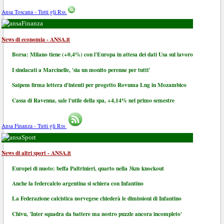
Ansa Toscana - Tutti gli Rss
Finanza
News di economia - ANSA.it
Borsa: Milano tiene (+0,4%) con l'Europa in attesa dei dati Usa sul lavoro
I sindacati a Marcinelle, 'sia un monito perenne per tutti'
Saipem firma lettera d'intenti per progetto Rovuma Lng in Mozambico
Cassa di Ravenna, sale l'utile della spa, +4,14% nel primo semestre
Ansa Finanza - Tutti gli Rss
Sport
News di altri sport - ANSA.it
Europei di nuoto: beffa Paltrinieri, quarto nella 3km knockout
Anche la federcalcio argentina si schiera con Infantino
La Federazione calcistica norvegese chiederà le dimissioni di Infantino
Chivu, 'Inter squadra da battere ma nostro puzzle ancora incompleto'