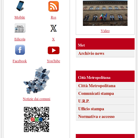
Mobile
Rss
Video
Edicola
X
Met
Archivio news
Facebook
YouTube
Città Metropolitana
Città Metropolitana
Comunicati stampa
Notizie dai comuni
U.R.P.
Ufficio stampa
Normativa e accesso