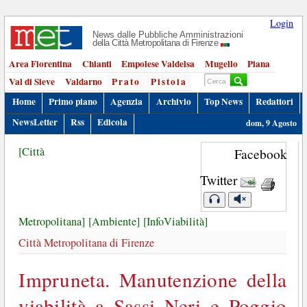
Login
News dalle Pubbliche Amministrazioni
della Città Metropolitana di Firenze
Area Fiorentina
Chianti
Empolese Valdelsa
Mugello
Piana
Val di Sieve
Valdarno
Prato
Pistoia
Home
Primo piano
Agenzia
Archivio
Top News
Redattori
NewsLetter
Rss
Edicola
dom, 9 Agosto
[Città
Facebook
Twitter
Metropolitana]
[Ambiente]
[InfoViabilità]
Città Metropolitana di Firenze
Impruneta. Manutenzione della
viabilità a Sassi Neri e Poggio