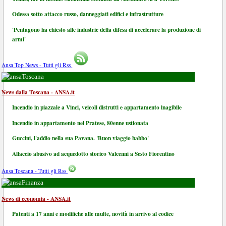
Odessa sotto attacco russo, danneggiati edifici e infrastrutture
'Pentagono ha chiesto alle industrie della difesa di accelerare la produzione di
armi'
Ansa Top News - Tutti gli Rss
Toscana
News dalla Toscana - ANSA.it
Incendio in piazzale a Vinci, veicoli distrutti e appartamento inagibile
Incendio in appartamento nel Pratese, 80enne ustionata
Guccini, l'addio nella sua Pavana. 'Buon viaggio babbo'
Allaccio abusivo ad acquedotto storico Valcenni a Sesto Fiorentino
Ansa Toscana - Tutti gli Rss
Finanza
News di economia - ANSA.it
Patenti a 17 anni e modifiche alle multe, novità in arrivo al codice