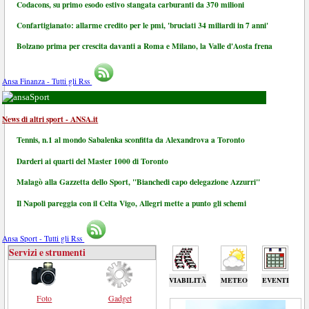
Codacons, su primo esodo estivo stangata carburanti da 370 milioni
Confartigianato: allarme credito per le pmi, 'bruciati 34 miliardi in 7 anni'
Bolzano prima per crescita davanti a Roma e Milano, la Valle d'Aosta frena
Ansa Finanza - Tutti gli Rss
Sport
News di altri sport - ANSA.it
Tennis, n.1 al mondo Sabalenka sconfitta da Alexandrova a Toronto
Darderi ai quarti del Master 1000 di Toronto
Malagò alla Gazzetta dello Sport, "Bianchedi capo delegazione Azzurri"
Il Napoli pareggia con il Celta Vigo, Allegri mette a punto gli schemi
Ansa Sport - Tutti gli Rss
Servizi e strumenti
VIABILITÀ
METEO
EVENTI
Foto
Gadget