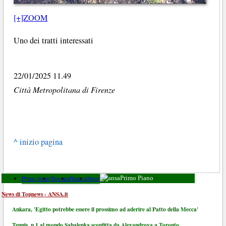
[+]ZOOM
Uno dei tratti interessati
22/01/2025 11.49
Città Metropolitana di Firenze
^ inizio pagina
Primo piano
Toscana
Finanza
Sport
Primo Piano
News di Topnews - ANSA.it
Ankara, 'Egitto potrebbe essere il prossimo ad aderire al Patto della Mecca'
Tennis, n.1 al mondo Sabalenka sconfitta da Alexandrova a Toronto