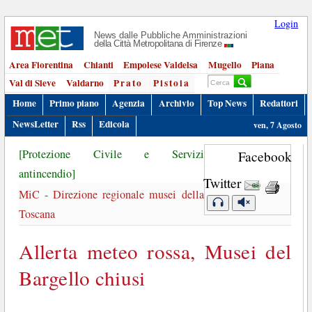
Login
News dalle Pubbliche Amministrazioni
della Città Metropolitana di Firenze
Area Fiorentina
Chianti
Empolese Valdelsa
Mugello
Piana
Val di Sieve
Valdarno
Prato
Pistoia
Home
Primo piano
Agenzia
Archivio
Top News
Redattori
NewsLetter
Rss
Edicola
ven, 7 Agosto
[Protezione Civile e Servizi
Facebook
antincendio]
Twitter
MiC - Direzione regionale musei della
Toscana
Allerta meteo rossa, Musei del
Bargello chiusi