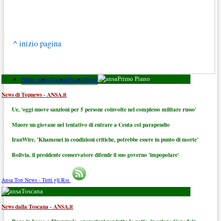
^ inizio pagina
Primo piano
Toscana
Finanza
Sport
Primo Piano
News di Topnews - ANSA.it
Ue, 'oggi nuove sanzioni per 5 persone coinvolte nel complesso militare russo'
Muore un giovane nel tentativo di entrare a Ceuta col parapendio
IranWire, 'Khamenei in condizioni critiche, potrebbe essere in punto di morte'
Bolivia, il presidente conservatore difende il suo governo 'impopolare'
Ansa Top News - Tutti gli Rss
Toscana
News dalla Toscana - ANSA.it