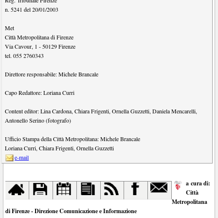
Reg. Tribunale Firenze
n. 5241 del 20/01/2003
Met
Città Metropolitana di Firenze
Via Cavour, 1
-
50129
Firenze
tel.
055 2760343
Direttore responsabile:
Michele Brancale
Capo Redattore:
Loriana Curri
Content editor:
Lina Cardona
,
Chiara Frigenti
,
Ornella Guzzetti
,
Daniela Mencarelli
,
Antonello Serino (fotografo)
Ufficio Stampa della Città Metropolitana:
Michele Brancale
Loriana Curri
,
Chiara Frigenti
,
Ornella Guzzetti
e-mail
a cura di:
Città
Metropolitana
di Firenze - Direzione Comunicazione e Informazione