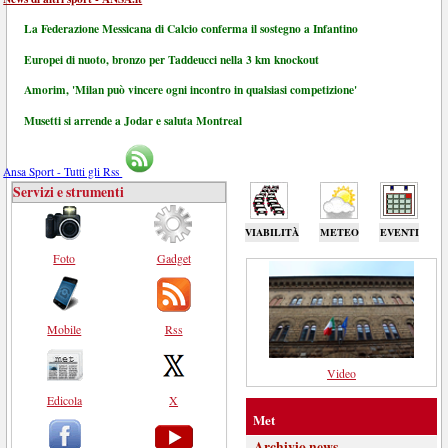
La Federazione Messicana di Calcio conferma il sostegno a Infantino
Europei di nuoto, bronzo per Taddeucci nella 3 km knockout
Amorim, 'Milan può vincere ogni incontro in qualsiasi competizione'
Musetti si arrende a Jodar e saluta Montreal
Ansa Sport - Tutti gli Rss
Servizi e strumenti
VIABILITÀ
METEO
EVENTI
Foto
Gadget
Mobile
Rss
Video
Edicola
X
Met
Archivio news