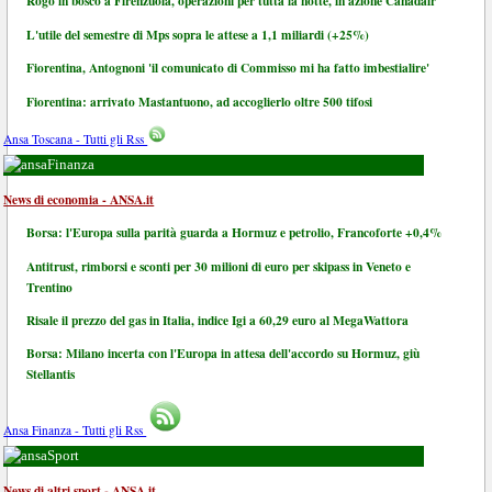
Rogo in bosco a Firenzuola, operazioni per tutta la notte, in azione Canadair
L'utile del semestre di Mps sopra le attese a 1,1 miliardi (+25%)
Fiorentina, Antognoni 'il comunicato di Commisso mi ha fatto imbestialire'
Fiorentina: arrivato Mastantuono, ad accoglierlo oltre 500 tifosi
Ansa Toscana - Tutti gli Rss
Finanza
News di economia - ANSA.it
Borsa: l'Europa sulla parità guarda a Hormuz e petrolio, Francoforte +0,4%
Antitrust, rimborsi e sconti per 30 milioni di euro per skipass in Veneto e
Trentino
Risale il prezzo del gas in Italia, indice Igi a 60,29 euro al MegaWattora
Borsa: Milano incerta con l'Europa in attesa dell'accordo su Hormuz, giù
Stellantis
Ansa Finanza - Tutti gli Rss
Sport
News di altri sport - ANSA.it