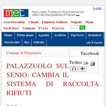
Login
News dalle Pubbliche Amministrazioni
della Città Metropolitana di Firenze
Area Fiorentina
Chianti
Empolese Valdelsa
Mugello
Piana
Val di Sieve
Valdarno
Prato
Pistoia
Home
Primo piano
Agenzia
Archivio
Top News
Redattori
NewsLetter
Rss
Edicola
sab, 8 Agosto
Comune di Palazzuolo
Facebook
Twitter
PALAZZUOLO SUL
SENIO: CAMBIA IL
SISTEMA DI RACCOLTA
RIFIUTI