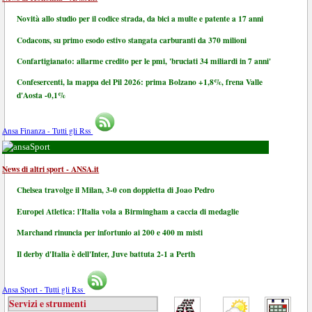
Novità allo studio per il codice strada, da bici a multe e patente a 17 anni
Codacons, su primo esodo estivo stangata carburanti da 370 milioni
Confartigianato: allarme credito per le pmi, 'bruciati 34 miliardi in 7 anni'
Confesercenti, la mappa del Pil 2026: prima Bolzano +1,8%, frena Valle
d'Aosta -0,1%
Ansa Finanza - Tutti gli Rss
Sport
News di altri sport - ANSA.it
Chelsea travolge il Milan, 3-0 con doppietta di Joao Pedro
Europei Atletica: l'Italia vola a Birmingham a caccia di medaglie
Marchand rinuncia per infortunio ai 200 e 400 m misti
Il derby d'Italia è dell'Inter, Juve battuta 2-1 a Perth
Ansa Sport - Tutti gli Rss
Servizi e strumenti