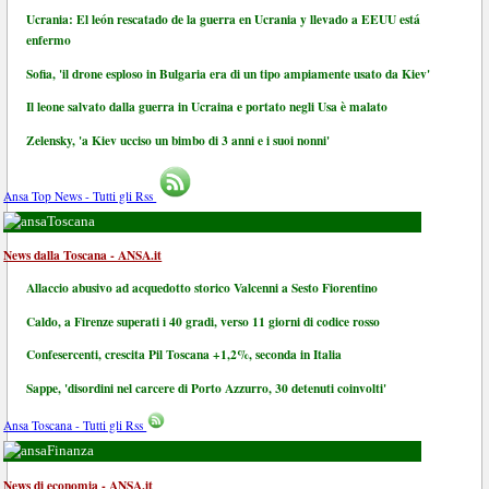
Ucrania: El león rescatado de la guerra en Ucrania y llevado a EEUU está
enfermo
Sofia, 'il drone esploso in Bulgaria era di un tipo ampiamente usato da Kiev'
Il leone salvato dalla guerra in Ucraina e portato negli Usa è malato
Zelensky, 'a Kiev ucciso un bimbo di 3 anni e i suoi nonni'
Ansa Top News - Tutti gli Rss
Toscana
News dalla Toscana - ANSA.it
Allaccio abusivo ad acquedotto storico Valcenni a Sesto Fiorentino
Caldo, a Firenze superati i 40 gradi, verso 11 giorni di codice rosso
Confesercenti, crescita Pil Toscana +1,2%, seconda in Italia
Sappe, 'disordini nel carcere di Porto Azzurro, 30 detenuti coinvolti'
Ansa Toscana - Tutti gli Rss
Finanza
News di economia - ANSA.it