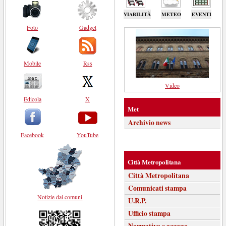
VIABILITÀ
METEO
EVENTI
Foto
Gadget
Mobile
Rss
Video
Edicola
X
Met
Archivio news
Facebook
YouTube
Città Metropolitana
Città Metropolitana
Comunicati stampa
Notizie dai comuni
U.R.P.
Ufficio stampa