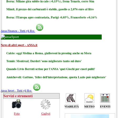
Borsa: Milano gira subito in calo (-0,15%), frena Tenaris, corre Stm
Mimit, il prezzo dei carburanti è stabile, gasolio a 2,076 euro al litro
Borsa: l'Europa apre contrastata, Parigi -0,05%, Francoforte +0,16%
Ansa Finanza - Tutti gli Rss
Sport
News di altri sport - ANSA.it
Calcio: oggi Molina a Roma, giallorossi in pressing anche su Mora
Tennis: Montreal; Darderi 'sono migliorato tanto sul duro'
Quando Livio Berruti scrisse per l'ANSA 'quei Giochi per cuori puliti'
Amichevoli: Gattuso, 'felice dell'interpretazione, questa Lazio può migliorare'
Ansa Sport - Tutti gli Rss
Servizi e strumenti
VIABILITÀ
METEO
EVENTI
Foto
Gadget