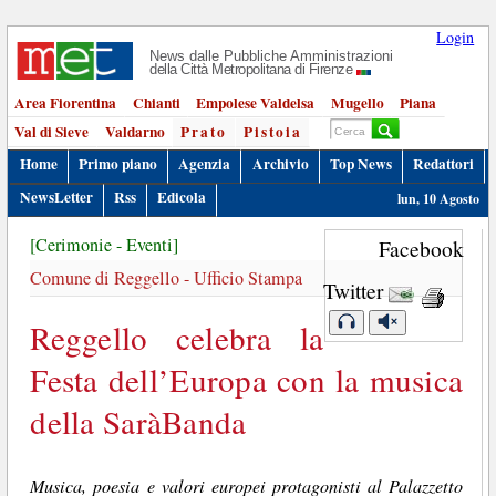
Login
News dalle Pubbliche Amministrazioni
della Città Metropolitana di Firenze
Area Fiorentina
Chianti
Empolese Valdelsa
Mugello
Piana
Val di Sieve
Valdarno
Prato
Pistoia
Home
Primo piano
Agenzia
Archivio
Top News
Redattori
NewsLetter
Rss
Edicola
lun, 10 Agosto
[Cerimonie - Eventi]
Facebook
Comune di Reggello - Ufficio Stampa
Twitter
Reggello celebra la
Festa dell’Europa con la musica
della SaràBanda
Musica, poesia e valori europei protagonisti al Palazzetto