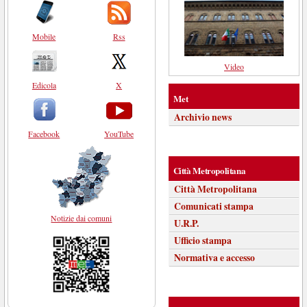
Mobile
Rss
Video
Edicola
X
Met
Archivio news
Facebook
YouTube
Città Metropolitana
Città Metropolitana
Comunicati stampa
Notizie dai comuni
U.R.P.
Ufficio stampa
Normativa e accesso