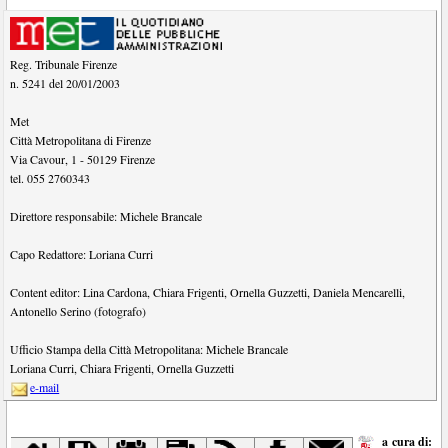
Reg. Tribunale Firenze
n. 5241 del 20/01/2003
Met
Città Metropolitana di Firenze
Via Cavour, 1
-
50129
Firenze
tel.
055 2760343
Direttore responsabile:
Michele Brancale
Capo Redattore:
Loriana Curri
Content editor:
Lina Cardona
,
Chiara Frigenti
,
Ornella Guzzetti
,
Daniela Mencarelli
,
Antonello Serino (fotografo)
Ufficio Stampa della Città Metropolitana:
Michele Brancale
Loriana Curri
,
Chiara Frigenti
,
Ornella Guzzetti
e-mail
a cura di: