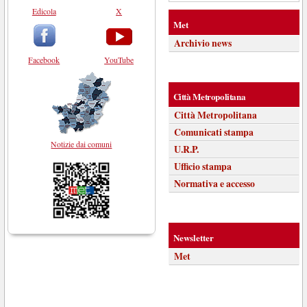
Edicola
X
Met
Archivio news
Facebook
YouTube
Città Metropolitana
Città Metropolitana
Comunicati stampa
Notizie dai comuni
U.R.P.
Ufficio stampa
Normativa e accesso
Newsletter
Met