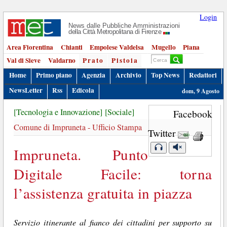
Login
News dalle Pubbliche Amministrazioni
della Città Metropolitana di Firenze
Area Fiorentina
Chianti
Empolese Valdelsa
Mugello
Piana
Val di Sieve
Valdarno
Prato
Pistoia
Home
Primo piano
Agenzia
Archivio
Top News
Redattori
NewsLetter
Rss
Edicola
dom, 9 Agosto
[Tecnologia e Innovazione]
[Sociale]
Facebook
Comune di Impruneta - Ufficio Stampa
Twitter
Impruneta. Punto
Digitale Facile: torna
l’assistenza gratuita in piazza
Servizio itinerante al fianco dei cittadini per supporto su