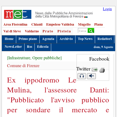
Login
News dalle Pubbliche Amministrazioni
della Città Metropolitana di Firenze
Area Fiorentina
Chianti
Empolese Valdelsa
Mugello
Piana
Val di Sieve
Valdarno
Prato
Pistoia
Home
Primo piano
Agenzia
Archivio
Top News
Redattori
NewsLetter
Rss
Edicola
dom, 9 Agosto
[Infrastrutture, Opere pubbliche]
Facebook
Comune di Firenze
Twitter
Ex ippodromo Le
Mulina, l'assessore Danti:
"Pubblicato l'avviso pubblico
per sondare il mercato e