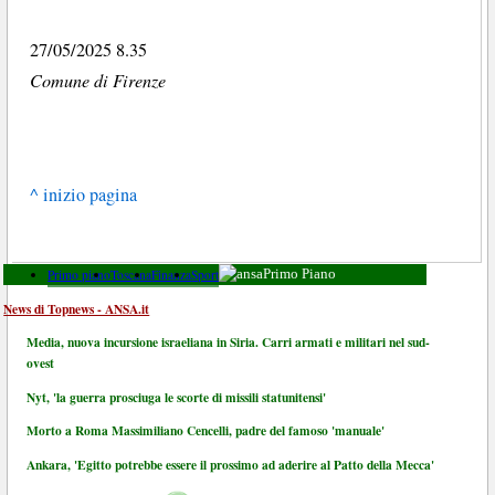
27/05/2025 8.35
Comune di Firenze
^ inizio pagina
Primo piano
Toscana
Finanza
Sport
Primo Piano
News di Topnews - ANSA.it
Media, nuova incursione israeliana in Siria. Carri armati e militari nel sud-
ovest
Nyt, 'la guerra prosciuga le scorte di missili statunitensi'
Morto a Roma Massimiliano Cencelli, padre del famoso 'manuale'
Ankara, 'Egitto potrebbe essere il prossimo ad aderire al Patto della Mecca'