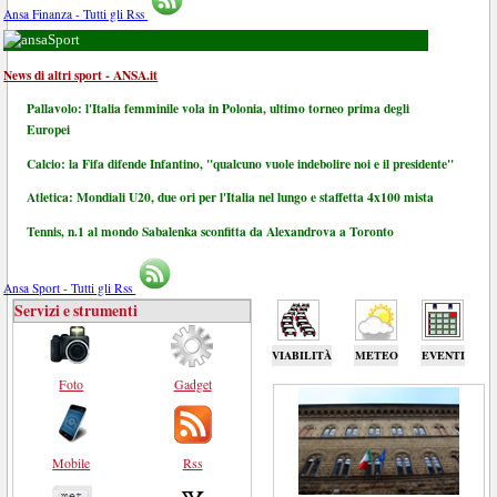
Ansa Finanza - Tutti gli Rss
Sport
News di altri sport - ANSA.it
Pallavolo: l'Italia femminile vola in Polonia, ultimo torneo prima degli
Europei
Calcio: la Fifa difende Infantino, "qualcuno vuole indebolire noi e il presidente"
Atletica: Mondiali U20, due ori per l'Italia nel lungo e staffetta 4x100 mista
Tennis, n.1 al mondo Sabalenka sconfitta da Alexandrova a Toronto
Ansa Sport - Tutti gli Rss
Servizi e strumenti
VIABILITÀ
METEO
EVENTI
Foto
Gadget
Mobile
Rss