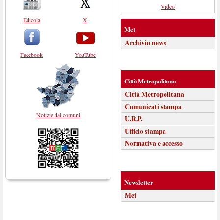
Video
Edicola
X
Met
Archivio news
Facebook
YouTube
Città Metropolitana
Città Metropolitana
Comunicati stampa
Notizie dai comuni
U.R.P.
Ufficio stampa
Normativa e accesso
Newsletter
Met