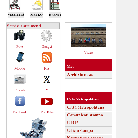
VIABILITÀ
METEO
EVENTI
Servizi e strumenti
Foto
Gadget
Video
Met
Mobile
Rss
Archivio news
Edicola
X
Città Metropolitana
Città Metropolitana
Facebook
YouTube
Comunicati stampa
U.R.P.
Ufficio stampa
Normativa e accesso