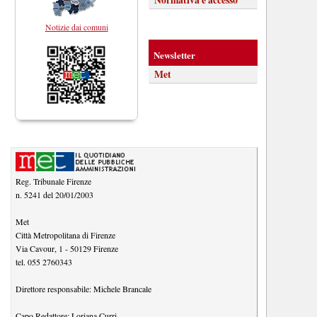
Notizie dai comuni
Newsletter
Met
Reg. Tribunale Firenze
n. 5241 del 20/01/2003
Met
Città Metropolitana di Firenze
Via Cavour, 1
-
50129
Firenze
tel.
055 2760343
Direttore responsabile:
Michele Brancale
Capo Redattore:
Loriana Curri