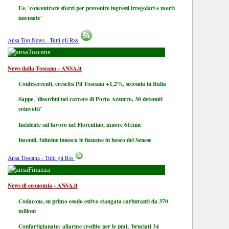
Ue, 'concentrare sforzi per prevenire ingressi irregolari e morti
insensate'
Ansa Top News - Tutti gli Rss
Toscana
News dalla Toscana - ANSA.it
Confesercenti, crescita Pil Toscana +1,2%, seconda in Italia
Sappe, 'disordini nel carcere di Porto Azzurro, 30 detenuti
coinvolti'
Incidente sul lavoro nel Fiorentino, muore 61enne
Incendi, fulmine innesca le fiamme in bosco del Senese
Ansa Toscana - Tutti gli Rss
Finanza
News di economia - ANSA.it
Codacons, su primo esodo estivo stangata carburanti da 370
milioni
Confartigianato: allarme credito per le pmi, 'bruciati 34