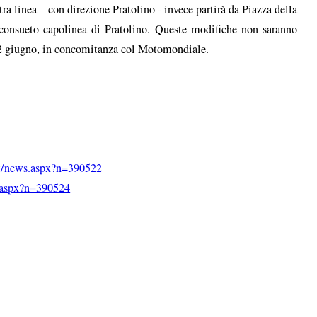
tra linea – con direzione Pratolino - invece partirà da Piazza della
 consueto capolinea di Pratolino. Queste modifiche non saranno
l 22 giugno, in concomitanza col Motomondiale.
.it/news.aspx?n=390522
s.aspx?n=390524