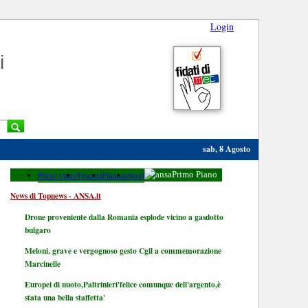
Login
i
sab, 8 Agosto
Primo piano
Toscana
Finanza
Sport
Primo Piano
News di Topnews - ANSA.it
Drone proveniente dalla Romania esplode vicino a gasdotto
bulgaro
Meloni, grave e vergognoso gesto Cgil a commemorazione
Marcinelle
Europei di nuoto,Paltrinieri'felice comunque dell'argento,è
stata una bella staffetta'