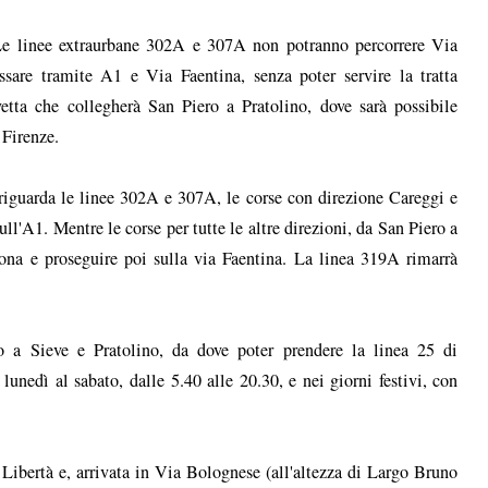
 Le linee extraurbane 302A e 307A non potranno percorrere Via
sare tramite A1 e Via Faentina, senza poter servire la tratta
avetta che collegherà San Piero a Pratolino, dove sarà possibile
 Firenze.
 riguarda le linee 302A e 307A, le corse con direzione Careggi e
l'A1. Mentre le corse per tutte le altre direzioni, da San Piero a
tona e proseguire poi sulla via Faentina. La linea 319A rimarrà
ro a Sieve e Pratolino, da dove poter prendere la linea 25 di
lunedì al sabato, dalle 5.40 alle 20.30, e nei giorni festivi, con
 Libertà e, arrivata in Via Bolognese (all'altezza di Largo Bruno