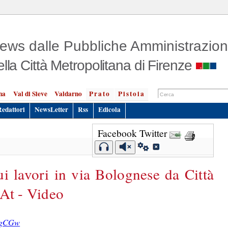
ews dalle Pubbliche Amministrazion
ella Città Metropolitana di Firenze
na
Val di Sieve
Valdarno
Prato
Pistoia
Redattori
NewsLetter
Rss
Edicola
Facebook
Twitter
i lavori in via Bolognese da Città
 At - Video
YegCGw