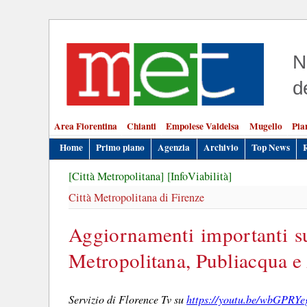
N
d
Area Fiorentina
Chianti
Empolese Valdelsa
Mugello
Pia
Home
Primo piano
Agenzia
Archivio
Top News
[Città Metropolitana]
[InfoViabilità]
Città Metropolitana di Firenze
Aggiornamenti importanti su
Metropolitana, Publiacqua e
Servizio di Florence Tv su
https://youtu.be/wbGPR