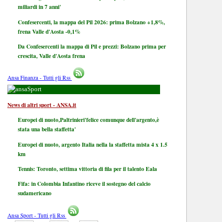
miliardi in 7 anni'
Confesercenti, la mappa del Pil 2026: prima Bolzano +1,8%,
frena Valle d'Aosta -0,1%
Da Confesercenti la mappa di Pil e prezzi: Bolzano prima per
crescita, Valle d'Aosta frena
Ansa Finanza - Tutti gli Rss
Sport
News di altri sport - ANSA.it
Europei di nuoto,Paltrinieri'felice comunque dell'argento,è
stata una bella staffetta'
Europei di nuoto, argento Italia nella la staffetta mista 4 x 1.5
km
Tennis: Toronto, settima vittoria di fila per il talento Eala
Fifa: in Colombia Infantino riceve il sostegno del calcio
sudamericano
Ansa Sport - Tutti gli Rss