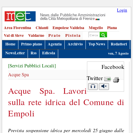
Login
News dalle Pubbliche Amministrazioni
della Città Metropolitana di Firenze
Area Fiorentina
Chianti
Empolese Valdelsa
Mugello
Piana
Val di Sieve
Valdarno
Prato
Pistoia
Home
Primo piano
Agenzia
Archivio
Top News
Redattori
NewsLetter
Rss
Edicola
ven, 7 Agosto
[Servizi Pubblici Locali]
Facebook
Acque Spa
Twitter
Acque Spa. Lavori
sulla rete idrica del Comune di
Empoli
Prevista sospensione idrica per mercoledì 25 giugno dalle