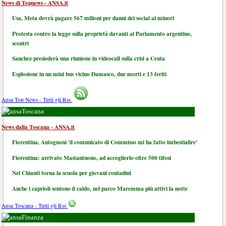
News di Topnews - ANSA.it
Usa, Meta dovrà pagare 567 milioni per danni dei social ai minori
Protesta contro la legge sulla proprietà davanti al Parlamento argentino,
scontri
Sanchez presiederà una riunione in videocall sulla crisi a Ceuta
Esplosione in un mini bus vicino Damasco, due morti e 13 feriti
Ansa Top News - Tutti gli Rss
Toscana
News dalla Toscana - ANSA.it
Fiorentina, Antognoni 'il comunicato di Commisso mi ha fatto imbestialire'
Fiorentina: arrivato Mastantuono, ad accoglierlo oltre 500 tifosi
Nel Chianti torna la scuola per giovani contadini
Anche i caprioli sentono il caldo, nel parco Maremma più attivi la notte
Ansa Toscana - Tutti gli Rss
Finanza