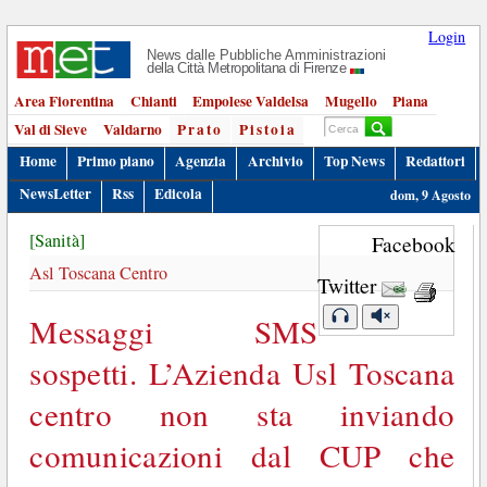
Login
News dalle Pubbliche Amministrazioni
della Città Metropolitana di Firenze
Area Fiorentina
Chianti
Empolese Valdelsa
Mugello
Piana
Val di Sieve
Valdarno
Prato
Pistoia
Home
Primo piano
Agenzia
Archivio
Top News
Redattori
NewsLetter
Rss
Edicola
dom, 9 Agosto
[Sanità]
Facebook
Asl Toscana Centro
Twitter
Messaggi SMS
sospetti. L’Azienda Usl Toscana
centro non sta inviando
comunicazioni dal CUP che