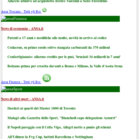
Allaccio abusivo ad acquedotto storico Valcenni a Sesto Fiorentino
Ansa Toscana - Tutti gli Rss
Finanza
News di economia - ANSA.it
Patenti a 17 anni e modifiche alle multe, novità in arrivo al codice
Codacons, su primo esodo estivo stangata carburanti da 370 milioni
Confartigianato: allarme credito per le pmi, 'bruciati 34 miliardi in 7 anni'
Bolzano prima per crescita davanti a Roma e Milano, la Valle d'Aosta frena
Ansa Finanza - Tutti gli Rss
Sport
News di altri sport - ANSA.it
Darderi ai quarti del Master 1000 di Toronto
Malagò alla Gazzetta dello Sport, "Bianchedi capo delegazione Azzurri"
Il Napoli pareggia con il Celta Vigo, Allegri mette a punto gli schemi
All'Udinese la Fvg Cup, battuti Barcellona e Nottingham