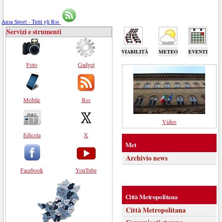
Ansa Sport - Tutti gli Rss
Servizi e strumenti
VIABILITÀ
METEO
EVENTI
Foto
Gadget
Mobile
Rss
Video
Edicola
X
Met
Archivio news
Facebook
YouTube
Città Metropolitana
Città Metropolitana