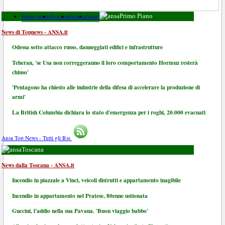
Primo piano
Toscana
Finanza
Sport
Primo Piano
News di Topnews - ANSA.it
Odessa sotto attacco russo, danneggiati edifici e infrastrutture
Teheran, 'se Usa non correggeranno il loro comportamento Hormuz resterà
chiuso'
'Pentagono ha chiesto alle industrie della difesa di accelerare la produzione di
armi'
La British Columbia dichiara lo stato d'emergenza per i roghi, 20.000 evacuati
Ansa Top News - Tutti gli Rss
Toscana
News dalla Toscana - ANSA.it
Incendio in piazzale a Vinci, veicoli distrutti e appartamento inagibile
Incendio in appartamento nel Pratese, 80enne ustionata
Guccini, l'addio nella sua Pavana. 'Buon viaggio babbo'