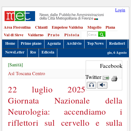
Login
News dalle Pubbliche Amministrazioni
della Città Metropolitana di Firenze
Area Fiorentina
Chianti
Empolese Valdelsa
Mugello
Piana
Val di Sieve
Valdarno
Prato
Pistoia
Home
Primo piano
Agenzia
Archivio
Top News
Redattori
NewsLetter
Rss
Edicola
gio, 6 Agosto
[Sanità]
Facebook
Asl Toscana Centro
Twitter
22 luglio 2025
Giornata Nazionale della
Neurologia: accendiamo i
riflettori sul cervello e sulla