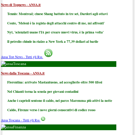
News di Topnews - ANSA.it
Tennis: Montreal; cinese Shang battuto in tre set, Darderi agli ottavi
Conte, 'Meloni è la regista degli attacchi contro di me, mi affronti'
Nyt, 'scienziati usano l'IA per creare nuovi virus, è la prima volta'
Il petrolio chiude in rialzo a New York a 77,39 dollari al barile
Ansa Top News - Tutti gli Rss
Toscana
News dalla Toscana - ANSA.it
Fiorentina: arrivato Mastantuono, ad accoglierlo oltre 500 tifosi
Nel Chianti torna la scuola per giovani contadini
Anche i caprioli sentono il caldo, nel parco Maremma più attivi la notte
Caldo, Firenze verso i nove giorni consecutivi di codice rosso
Ansa Toscana - Tutti gli Rss
Finanza