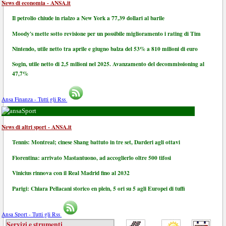
News di economia - ANSA.it
Il petrolio chiude in rialzo a New York a 77,39 dollari al barile
Moody's mette sotto revisione per un possibile miglioramento i rating di Tim
Nintendo, utile netto tra aprile e giugno balza del 53% a 810 milioni di euro
Sogin, utile netto di 2,5 milioni nel 2025. Avanzamento del decommissioning al
47,7%
Ansa Finanza - Tutti gli Rss
Sport
News di altri sport - ANSA.it
Tennis: Montreal; cinese Shang battuto in tre set, Darderi agli ottavi
Fiorentina: arrivato Mastantuono, ad accoglierlo oltre 500 tifosi
Vinicius rinnova con il Real Madrid fino al 2032
Parigi: Chiara Pellacani storico en plein, 5 ori su 5 agli Europei di tuffi
Ansa Sport - Tutti gli Rss
Servizi e strumenti