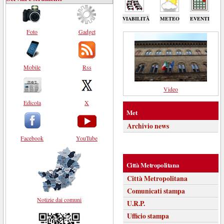
VIABILITÀ
METEO
EVENTI
Foto
Gadget
Mobile
Rss
Video
Edicola
X
Met
Archivio news
Facebook
YouTube
Città Metropolitana
Città Metropolitana
Comunicati stampa
Notizie dai comuni
U.R.P.
Ufficio stampa