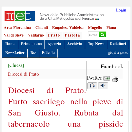
Login
News dalle Pubbliche Amministrazioni
della Città Metropolitana di Firenze
Area Fiorentina
Chianti
Empolese Valdelsa
Mugello
Piana
Val di Sieve
Valdarno
Prato
Pistoia
Home
Primo piano
Agenzia
Archivio
Top News
Redattori
NewsLetter
Rss
Edicola
gio, 6 Agosto
[Chiesa]
Facebook
Diocesi di Prato
Twitter
Diocesi di Prato.
Furto sacrilego nella pieve di
San Giusto. Rubata dal
tabernacolo una pisside