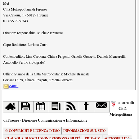
Met
Città Metropolitana di Firenze
Via Cavour, 1
-
50129
Firenze
tel.
055 2760343
Direttore responsabile:
Michele Brancale
Capo Redattore:
Loriana Curri
Content editor:
Lina Cardona
,
Chiara Frigenti
,
Ornella Guzzetti
,
Daniela Mencarelli
,
Antonello Serino (fotografo)
Ufficio Stampa della Città Metropolitana:
Michele Brancale
Loriana Curri
,
Chiara Frigenti
,
Ornella Guzzetti
e-mail
a cura di:
Città
Metropolitana
di Firenze - Direzione Comunicazione e Informazione
© COPYRIGHT E LICENZA D'USO
INFORMAZIONI SUL SITO
CLAUSOLA DI ESCLUSIONE RESPONSABILITÀ
PRIVACY
ACCESSIBILITÀ