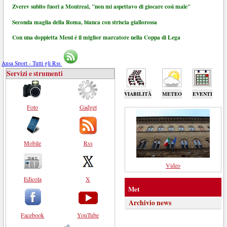
Zverev subito fuori a Montreal, "non mi aspettavo di giocare così male"
Seconda maglia della Roma, bianca con striscia giallorossa
Con una doppietta Messi é il miglior marcatore nella Coppa di Lega
Ansa Sport - Tutti gli Rss
Servizi e strumenti
VIABILITÀ
METEO
EVENTI
Foto
Gadget
Mobile
Rss
Video
Edicola
X
Met
Archivio news
Facebook
YouTube