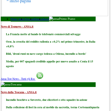
^ inizio pagina
Primo piano
Toscana
Finanza
Sport
Primo Piano
News di Topnews - ANSA.it
La Francia mette al bando le telefonate commerciali selvagge
Ocse, la crescita del reddito rallenta a +0,2% nel primo trimestre, in Italia
+0,8%
Bild, 'droni russi su nave cargo tedesca a Odessa, incendio a bordo'
Media, per 007 spagnoli credibile appello per nuovo assalto a Ceuta il 15
agosto
Ansa Top News - Tutti gli Rss
Toscana
News dalla Toscana - ANSA.it
Incendio boschivo a Suvereto, due elicotteri e otto squadre in azione
Dalla collezione di fiori in cera al mobile da sacrestia, torna Cortonantiquaria