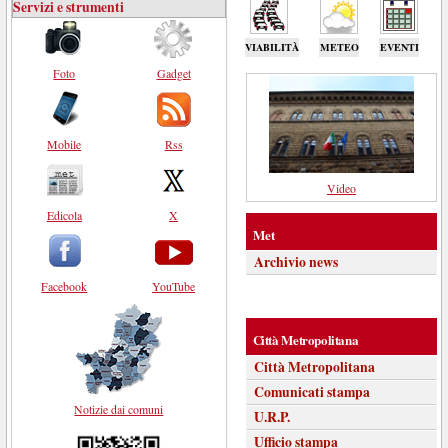
Servizi e strumenti
VIABILITÀ
METEO
EVENTI
Foto
Gadget
Mobile
Rss
Video
Edicola
X
Met
Archivio news
Facebook
YouTube
Città Metropolitana
Città Metropolitana
Comunicati stampa
Notizie dai comuni
U.R.P.
Ufficio stampa