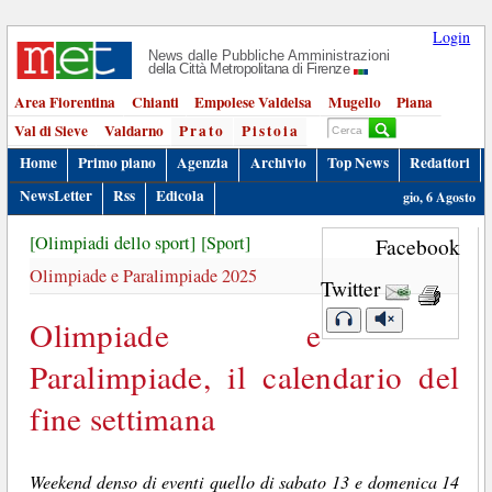
Login
News dalle Pubbliche Amministrazioni
della Città Metropolitana di Firenze
Area Fiorentina
Chianti
Empolese Valdelsa
Mugello
Piana
Val di Sieve
Valdarno
Prato
Pistoia
Home
Primo piano
Agenzia
Archivio
Top News
Redattori
NewsLetter
Rss
Edicola
gio, 6 Agosto
[Olimpiadi dello sport]
[Sport]
Facebook
Olimpiade e Paralimpiade 2025
Twitter
Olimpiade e
Paralimpiade, il calendario del
fine settimana
Weekend denso di eventi quello di sabato 13 e domenica 14