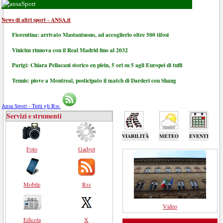
Sport
News di altri sport - ANSA.it
Fiorentina: arrivato Mastantuono, ad accoglierlo oltre 500 tifosi
Vinicius rinnova con il Real Madrid fino al 2032
Parigi: Chiara Pellacani storico en plein, 5 ori su 5 agli Europei di tuffi
Tennis: piove a Montreal, posticipato il match di Darderi con Shang
Ansa Sport - Tutti gli Rss
Servizi e strumenti
VIABILITÀ
METEO
EVENTI
Foto
Gadget
Mobile
Rss
Video
Edicola
X