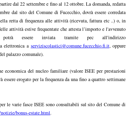
partire dal 22 settembre e fino al 12 ottobre. La domanda, redatta
embre dal sito del Comune di Fucecchio, dovrà essere corredata
a retta di frequenza alle attività (ricevuta, fattura etc ..) o, in
elle attività estive frequentate che attesta l’importo e l'avvenuto
trà essere inviata tramite pec all'indirizzo
ta elettronica a
serviziscolastici@comune.fucecchio.fi.it
, oppure
 del palazzo comunale).
ione economica del nucleo familiare (valore ISEE per prestazioni
trà essere erogato per la frequenza da una fino a quattro settimane
 per le varie fasce ISEE sono consultabili sul sito del Comune di
/notizie/bonus-estate.html
.