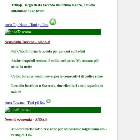
Trump, 'Hegseth sta facendo un ottimo lavoro, i media
diffondono fake news'
Ansa Top News - Tutti gli Rss
Toscana
News dalla Toscana - ANSA.it
Nel Chianti torna la scuola per giovani contadini
Anche i caprioli sentono il caldo, nel parco Maremma più
attivi la notte
Caldo, Firenze verso i nove giorni consecutivi di codice rosso
Incendio boschivo a Suvereto, due elicotteri e otto squadre in
azione
Ansa Toscana - Tutti gli Rss
Finanza
News di economia - ANSA.it
Moody's mette sotto revisione per un possibile miglioramento i
rating di Tim