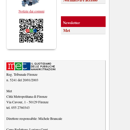
Notizie dai comuni
Newsletter
Met
Reg. Tribunale Firenze
n. 5241 del 20/01/2003
Met
Città Metropolitana di Firenze
Via Cavour, 1
-
50129
Firenze
tel.
055 2760343
Direttore responsabile:
Michele Brancale
Capo Redattore:
Loriana Curri