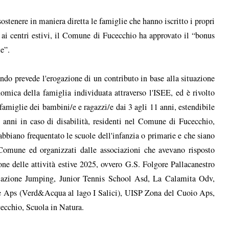
sostenere in maniera diretta le famiglie che hanno iscritto i propri
i ai centri estivi, il Comune di Fucecchio ha approvato il “bonus
te”.
ando prevede l'erogazione di un contributo in base alla situazione
omica della famiglia individuata attraverso l'ISEE, ed è rivolto
 famiglie dei bambini/e e ragazzi/e dai 3 agli 11 anni, estendibile
 anni in caso di disabilità, residenti nel Comune di Fucecchio,
abbiano frequentato le scuole dell'infanzia o primarie e che siano
l Comune ed organizzati dalle associazioni che avevano risposto
ione delle attività estive 2025, ovvero G.S. Folgore Pallacanestro
iazione Jumping, Junior Tennis School Asd, La Calamita Odv,
 Aps (Verd&Acqua al lago I Salici), UISP Zona del Cuoio Aps,
cchio, Scuola in Natura.