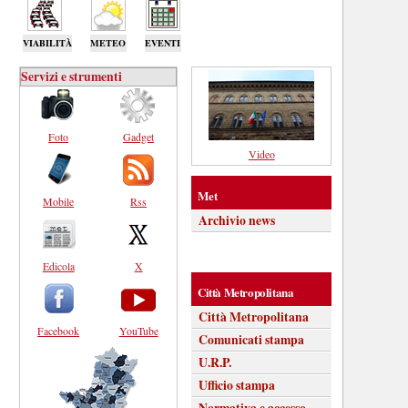
VIABILITÀ
METEO
EVENTI
Servizi e strumenti
Foto
Gadget
Video
Met
Mobile
Rss
Archivio news
Edicola
X
Città Metropolitana
Città Metropolitana
Facebook
YouTube
Comunicati stampa
U.R.P.
Ufficio stampa
Normativa e accesso