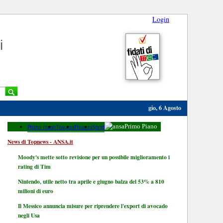
Login
i
gio, 6 Agosto
Primo piano
Toscana
Finanza
Sport
Primo Piano
News di Topnews - ANSA.it
Moody's mette sotto revisione per un possibile miglioramento i
rating di Tim
Nintendo, utile netto tra aprile e giugno balza del 53% a 810
milioni di euro
Il Messico annuncia misure per riprendere l'export di avocado
negli Usa