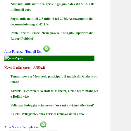
Nintendo, utile netto tra aprile e giugno balza del 53% a 810
milioni di euro
Sogin, utile netto di 2,5 milioni nel 2025. Avanzamento del
decommissioning al 47,7%
Ponte Stretto: Ciucci, 'bene parere Consiglio Superiore dei
Lavori Pubblici'
Ansa Finanza - Tutti gli Rss
Sport
News di altri sport - ANSA.it
Tennis: piove a Montreal, posticipato il match di Darderi con
Shang
Azzurri: si completa lo staff di Mancini, Oriali team manager
e Bollini vice
Pellacani festeggia i cinque ori, 'ora mi avvicino alle cinesi'
Calcio: Pellegrini-Roma verso il rinnovo di un anno
Ansa Sport - Tutti gli Rss