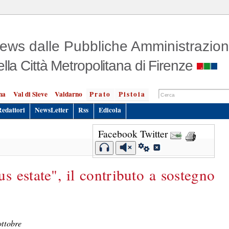
ews dalle Pubbliche Amministrazion
ella Città Metropolitana di Firenze
na
Val di Sieve
Valdarno
Prato
Pistoia
Redattori
NewsLetter
Rss
Edicola
Facebook
Twitter
us estate", il contributo a sostegno
ottobre