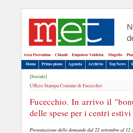
N
d
Area Fiorentina
Chianti
Empolese Valdelsa
Mugello
Pia
Home
Primo piano
Agenzia
Archivio
Top News
[Sociale]
Ufficio Stampa Comune di Fucecchio
Fucecchio. In arrivo il "bon
delle spese per i centri estivi
Presentazione delle domande dal 22 settembre al 12 