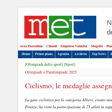
N
d
Area Fiorentina
Chianti
Empolese Valdelsa
Mugello
Pia
Home
Primo piano
Agenzia
Archivio
Top News
[Olimpiadi dello sport]
[Sport]
Olimpiade e Paralimpiade 2025
Ciclismo, le medaglie asseg
La gara ciclistica per la categoria Allievi, evento i
Firenze, ha visto la partecipazione di 75 atleti in ra