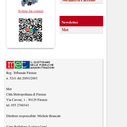
Notizie dai comuni
Newsletter
Met
Reg. Tribunale Firenze
n. 5241 del 20/01/2003
Met
Città Metropolitana di Firenze
Via Cavour, 1
-
50129
Firenze
tel.
055 2760343
Direttore responsabile:
Michele Brancale
Capo Redattore:
Loriana Curri