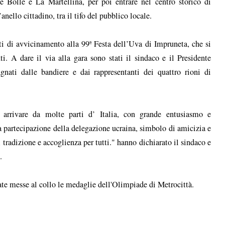
e Bolle e La Martellina, per poi entrare nel centro storico di
anello cittadino, tra il tifo del pubblico locale.
nti di avvicinamento alla 99ª Festa dell’Uva di Impruneta, che si
 A dare il via alla gara sono stati il sindaco e il Presidente
nati dalle bandiere e dai rappresentanti dei quattro rioni di
i arrivare da molte parti d’ Italia, con grande entusiasmo e
a partecipazione della delegazione ucraina, simbolo di amicizia e
 tradizione e accoglienza per tutti." hanno dichiarato il sindaco e
.
state messe al collo le medaglie dell'Olimpiade di Metrocittà.