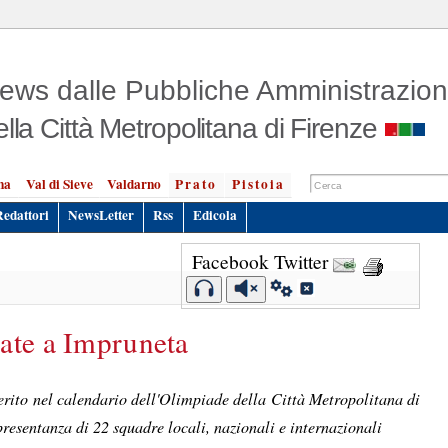
ews dalle Pubbliche Amministrazion
ella Città Metropolitana di Firenze
na
Val di Sieve
Valdarno
Prato
Pistoia
Redattori
NewsLetter
Rss
Edicola
Facebook
Twitter
nate a Impruneta
nserito nel calendario dell'Olimpiade della Città Metropolitana di
ppresentanza di 22 squadre locali, nazionali e internazionali