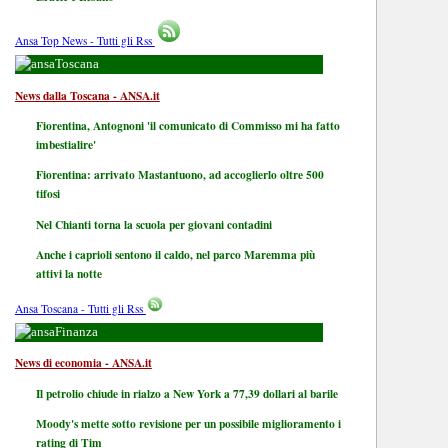
Ansa Top News - Tutti gli Rss
Toscana
News dalla Toscana - ANSA.it
Fiorentina, Antognoni 'il comunicato di Commisso mi ha fatto
imbestialire'
Fiorentina: arrivato Mastantuono, ad accoglierlo oltre 500
tifosi
Nel Chianti torna la scuola per giovani contadini
Anche i caprioli sentono il caldo, nel parco Maremma più
attivi la notte
Ansa Toscana - Tutti gli Rss
Finanza
News di economia - ANSA.it
Il petrolio chiude in rialzo a New York a 77,39 dollari al barile
Moody's mette sotto revisione per un possibile miglioramento i
rating di Tim