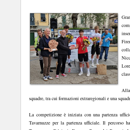
Gra
comp
inse
Fire
coll
Nic
Lor
clas
Alla
squadre, tra cui formazioni extraregionali e una squa
La competizione è iniziata con una partenza uffic
Tavarnuzze per la partenza ufficiale. Il percorso 