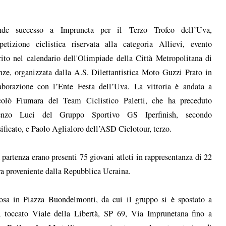
nde successo a Impruneta per il Terzo Trofeo dell’Uva,
etizione ciclistica riservata alla categoria Allievi, evento
rito nel calendario dell'Olimpiade della Città Metropolitana di
nze, organizzata dalla A.S. Dilettantistica Moto Guzzi Prato in
aborazione con l’Ente Festa dell’Uva. La vittoria è andata a
colò Fiumara del Team Ciclistico Paletti, che ha preceduto
enzo Luci del Gruppo Sportivo GS Iperfinish, secondo
sificato, e Paolo Aglialoro dell’ASD Ciclotour, terzo.
 partenza erano presenti 75 giovani atleti in rappresentanza di 22
dra proveniente dalla Repubblica Ucraina.
iosa in Piazza Buondelmonti, da cui il gruppo si è spostato a
ha toccato Viale della Libertà, SP 69, Via Imprunetana fino a