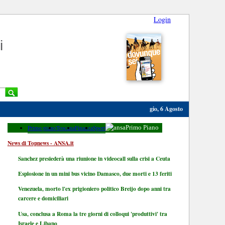
Login
i
gio, 6 Agosto
Primo piano
Toscana
Finanza
Sport
Primo Piano
News di Topnews - ANSA.it
Sanchez presiederà una riunione in videocall sulla crisi a Ceuta
Esplosione in un mini bus vicino Damasco, due morti e 13 feriti
Venezuela, morto l'ex prigioniero politico Breijo dopo anni tra
carcere e domiciliari
Usa, conclusa a Roma la tre giorni di colloqui 'produttivi' tra
Israele e Libano