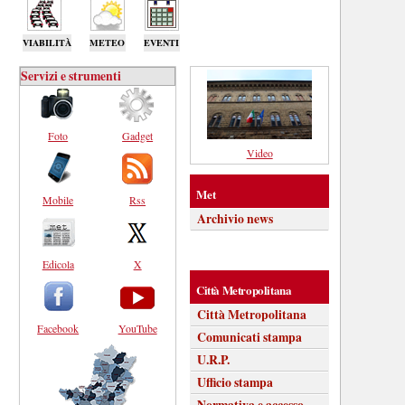
VIABILITÀ
METEO
EVENTI
Servizi e strumenti
Foto
Gadget
Video
Met
Mobile
Rss
Archivio news
Edicola
X
Città Metropolitana
Città Metropolitana
Facebook
YouTube
Comunicati stampa
U.R.P.
Ufficio stampa
Normativa e accesso