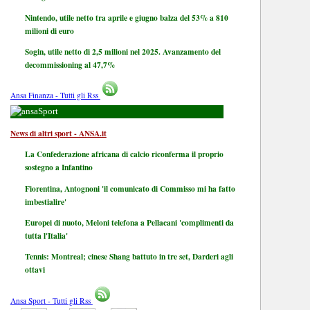
Nintendo, utile netto tra aprile e giugno balza del 53% a 810
milioni di euro
Sogin, utile netto di 2,5 milioni nel 2025. Avanzamento del
decommissioning al 47,7%
Ansa Finanza - Tutti gli Rss
Sport
News di altri sport - ANSA.it
La Confederazione africana di calcio riconferma il proprio
sostegno a Infantino
Fiorentina, Antognoni 'il comunicato di Commisso mi ha fatto
imbestialire'
Europei di nuoto, Meloni telefona a Pellacani 'complimenti da
tutta l'Italia'
Tennis: Montreal; cinese Shang battuto in tre set, Darderi agli
ottavi
Ansa Sport - Tutti gli Rss