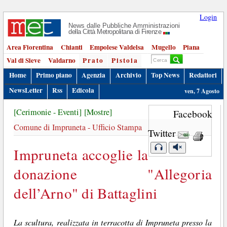
Login
News dalle Pubbliche Amministrazioni
della Città Metropolitana di Firenze
Area Fiorentina
Chianti
Empolese Valdelsa
Mugello
Piana
Val di Sieve
Valdarno
Prato
Pistoia
Home
Primo piano
Agenzia
Archivio
Top News
Redattori
NewsLetter
Rss
Edicola
ven, 7 Agosto
[Cerimonie - Eventi]
[Mostre]
Facebook
Comune di Impruneta - Ufficio Stampa
Twitter
Impruneta accoglie la
donazione "Allegoria
dell’Arno" di Battaglini
La scultura, realizzata in terracotta di Impruneta presso la