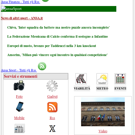
Ansa Finanza - Tutti gli Rss
Sport
News di altri sport - ANSA.it
Chivu, 'Inter squadra da battere ma nostro puzzle ancora incompleto'
La Federazione Messicana di Calcio conferma il sostegno a Infantino
Europei di nuoto, bronzo per Taddeucci nella 3 km knockout
Amorim, 'Milan può vincere ogni incontro in qualsiasi competizione'
Ansa Sport - Tutti gli Rss
Servizi e strumenti
VIABILITÀ
METEO
EVENTI
Foto
Gadget
Mobile
Rss
Video