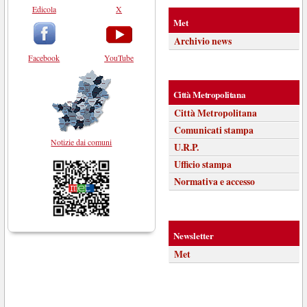
Edicola
X
Met
Archivio news
Facebook
YouTube
Città Metropolitana
Città Metropolitana
Comunicati stampa
Notizie dai comuni
U.R.P.
Ufficio stampa
Normativa e accesso
Newsletter
Met