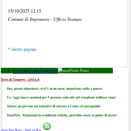
15/10/2025 12.15
Comune di Impruneta - Ufficio Stampa
^ inizio pagina
Primo piano
Toscana
Finanza
Sport
Primo Piano
News di Topnews - ANSA.it
Fao, prezzi alimentari +0,6% in un mese, impattano caldo e guerre
Ue, 'oggi nuove sanzioni per 5 persone coinvolte nel complesso militare russo'
Muore un giovane nel tentativo di entrare a Ceuta col parapendio
IranWire, 'Khamenei in condizioni critiche, potrebbe essere in punto di morte'
Ansa Top News - Tutti gli Rss