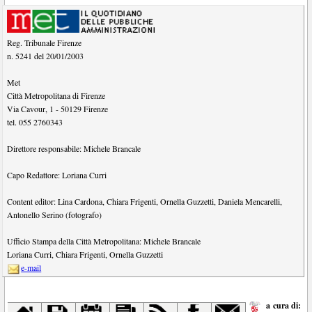
Reg. Tribunale Firenze
n. 5241 del 20/01/2003
Met
Città Metropolitana di Firenze
Via Cavour, 1
-
50129
Firenze
tel.
055 2760343
Direttore responsabile:
Michele Brancale
Capo Redattore:
Loriana Curri
Content editor:
Lina Cardona
,
Chiara Frigenti
,
Ornella Guzzetti
,
Daniela Mencarelli
,
Antonello Serino (fotografo)
Ufficio Stampa della Città Metropolitana:
Michele Brancale
Loriana Curri
,
Chiara Frigenti
,
Ornella Guzzetti
e-mail
a cura di: